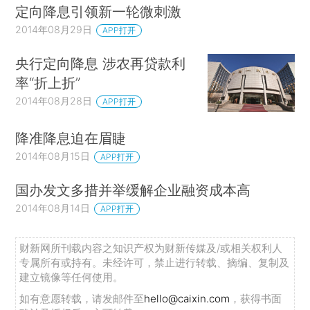
定向降息引领新一轮微刺激
2014年08月29日
APP打开
央行定向降息 涉农再贷款利
率“折上折”
2014年08月28日
APP打开
降准降息迫在眉睫
2014年08月15日
APP打开
国办发文多措并举缓解企业融资成本高
2014年08月14日
APP打开
财新网所刊载内容之知识产权为财新传媒及/或相关权利人
专属所有或持有。未经许可，禁止进行转载、摘编、复制及
建立镜像等任何使用。
如有意愿转载，请发邮件至
hello@caixin.com
，获得书面