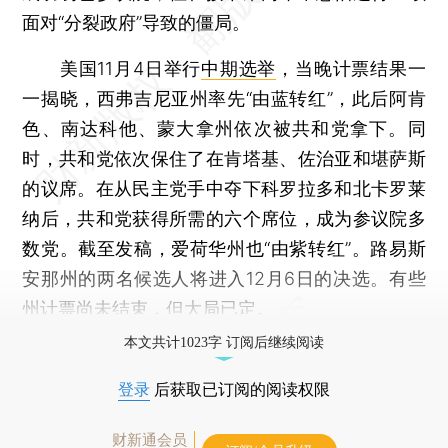
面对“分裂政府”导致的僵局。
美国11月4日举行
中期选举
，当晚计票结果一
一揭晓，西弗吉尼亚州率先“由蓝转红”，此后阿肯
色、南达科他、蒙大拿州依次被共和党拿下。同
时，共和党依次保住了在肯塔基、佐治亚和堪萨斯
的议席。在从民主党手中夺下科罗拉多和北卡罗莱
纳后，共和党获得所需的六个席位，成为参议院多
数党。截至发稿，爱荷华州也“由紫转红”。路易斯
安那州的两名候选人将进入12月6日的决选。有些
州计票尚未结束，但大局已定。
本文共计1023字 订阅后继续阅读
登录
后获取已订阅的阅读权限
财新通会员