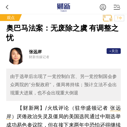
观点
T中
奥巴马法案：无废除之虞 有调整之
忧
+关注
张远岸
财新传媒记者
由于选举后出现了一党控制白宫、另一党控制国会参
众两院的“分裂政府”，僵局将持续；预计立法不会出
现重大进展，也不会出现重大倒退
【财新网】/火线评论（驻华盛顿记者
张远
岸
）
厌倦政治失灵及僵局的美国选民通过中期选举
成功易色参议院，但在接下来两年中恐怕还得继续