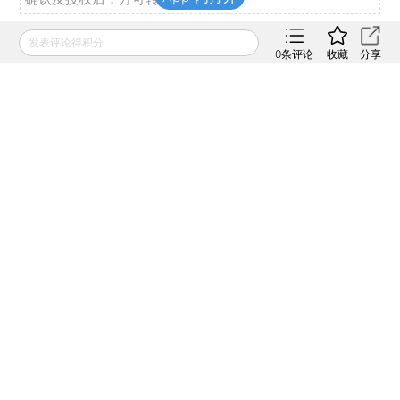
发表评论得积分
推荐阅读
0
条评论
收藏
分享
私房课
In Depth: As
向松祚：宏观经济70
Tencent Lays Off
讲，带你了解国内外
Staff, Is Its ‘Winter’
经济大局
Approaching?
2022年04月06日
2022年04月01日
宇树科技IPO估值600亿元