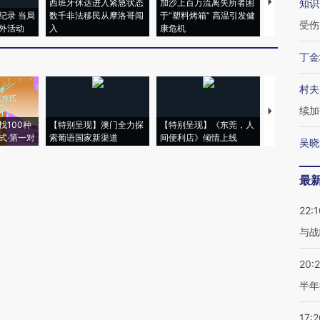
西班牙休达进入紧急状态
加沙上百万流离失所者困
视线｜HYR
知识
纪录 当局
数千非法移民从摩洛哥闯
于“塑料烤箱” 高温引发健
术：是什么
受伤
外活动
入
康危机
心“花钱找虐
丁金
村夫
续加
【推广】走
找100种
【特别呈现】澳门全力探
【特别呈现】《东莞，人
会，让数智科
式·第一对
索葡语国家新渠道
间便利店》倾情上线
业
吴晓
最
22:1
与战
20:
半年
17:2