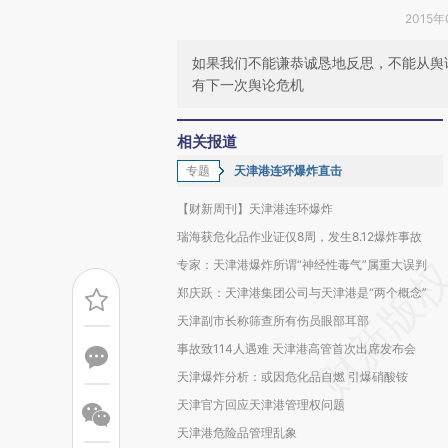
2015年
如果我们不能谦恭诚恳地反思，不能从舆
有下一次舆论危机
相关报道
专题
天津港连环爆炸直击
【财新周刊】天津港连环爆炸
瑞海获危化品作业证仅8周，发生8.12爆炸事故
专家：天津港爆炸所谓“神经性毒气”属重大误判
郑庆跃：天津港集团公司与天津港是“两个概念”
天津副市长称筛查所有伤员眼部耳部
事故致114人遇难 天津港高管首次出席发布会
天津爆炸分析：或因危化品自燃 引爆硝酸铵
天津官方回应天津港管理权问题
天津港危险品管理乱象