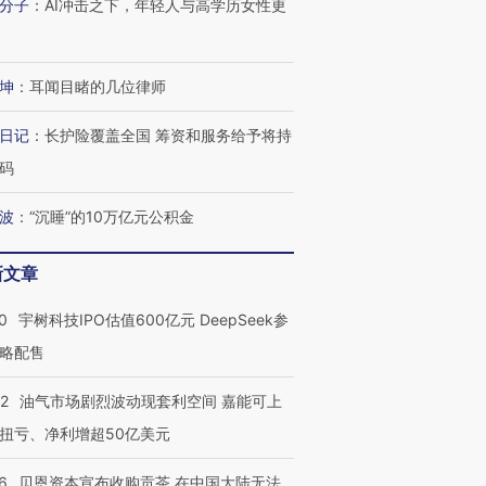
OX的吸金
分子
：
AI冲击之下，年轻人与高学历女性更
马航飞行员跨国走私7万
视线｜被称为“蟑螂”的印
让中产们甘
粒摇头丸 尿检体内含3种
度Z世代 用街头抗争将教
秘鲁纳斯
”？
毒品
育部长拱下台
13人遇难
坤
：
耳闻目睹的几位律师
日记
：
长护险覆盖全国 筹资和服务给予将持
码
进第四届链博
【商旅对话】华住集团
技“链”接产
【特别呈现】寻找100种
CFO：不靠规模取胜，华
【特别呈
有意思的生活方式·第三对
住三大增长引擎是什么？
有意思的
波
：
“沉睡”的10万亿元公积金
新文章
0
宇树科技IPO估值600亿元 DeepSeek参
略配售
22
油气市场剧烈波动现套利空间 嘉能可上
扭亏、净利增超50亿美元
6
贝恩资本宣布收购贡茶 在中国大陆无法