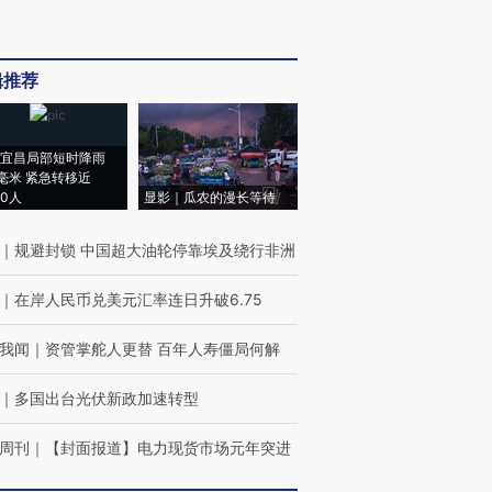
辑推荐
宜昌局部短时降雨
8毫米 紧急转移近
00人
显影｜瓜农的漫长等待
｜
规避封锁 中国超大油轮停靠埃及绕行非洲
｜
在岸人民币兑美元汇率连日升破6.75
我闻
｜
资管掌舵人更替 百年人寿僵局何解
｜
多国出台光伏新政加速转型
周刊
｜
【封面报道】电力现货市场元年突进