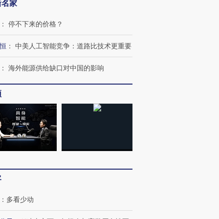
新名家
：
停不下来的价格？
恒
：
中美人工智能竞争：道路比技术更重要
：
海外能源供给缺口对中国的影响
频
客
：
多看少动