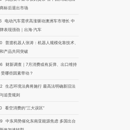
商标后退出市场
6
电动汽车需求高涨驱动澳洲车市增长 中
牌表现强劲｜出海·汽车
00
普渡机器人张涛：机器人规模化靠技术、
和产品共同突破
56
财新调查｜7月消费或有反弹、出口维持
 受哪些因素带动？
42
生态环境法典将施行 最高法明确新旧法
与追责规则
0
看空消费的“三大误区”
59
中东局势催化东南亚能源焦虑 多国出台
新政加速转型