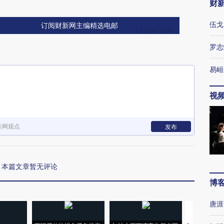
财
伍戈
订阅财新网主编精选电邮
罗志
易峘
视
新网观点
发布
本篇文章暂无评论
博
唐涯