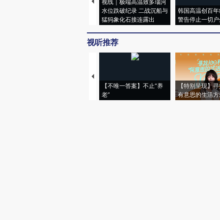
视线｜极端高温致多瑙河
水位跌破纪录 二战沉船与
韩国高温创百年
猛犸象化石接连露出
警告停止一切户
视听推荐
【不唯一答案】不止“养
【特别呈现】寻
老”
有意思的生活方