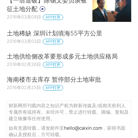
【一语道破】陈锡文委员谈被
征土地分配
2016年03月09日
APP打开
土地稀缺 深圳计划填海55平方公里
2016年03月03日
APP打开
土地供给侧改革要形成多元土地供应格局
2016年02月26日
APP打开
海南楼市去库存 暂停部分土地审批
2016年02月25日
APP打开
财新网所刊载内容之知识产权为财新传媒及/或相关权利人
专属所有或持有。未经许可，禁止进行转载、摘编、复制及
建立镜像等任何使用。
如有意愿转载，请发邮件至
hello@caixin.com
，获得书面
确认及授权后，方可转载。