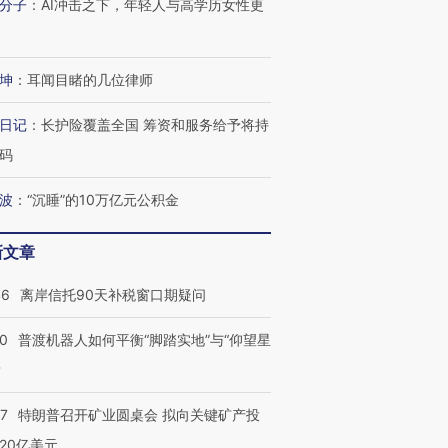
分子
：
AI冲击之下，年轻人与高学历女性更
坤
：
耳闻目睹的几位律师
日记
：
长护险覆盖全国 筹资和服务给予将持
码
波
：
“沉睡”的10万亿元公积金
新文章
46
离岸信托90天补税窗口期疑问
00
普渡机器人如何平衡“脚踏实地”与“仰望星
？
57
特朗普召开矿业圆桌会 拟向关键矿产投
20亿美元