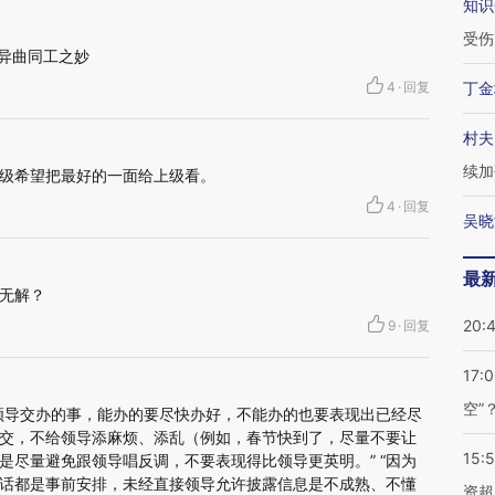
知识
受伤
有异曲同工之妙
4
·
回复
丁金
村夫
续加
级希望把最好的一面给上级看。
4
·
回复
吴晓
最
无解？
20:
9
·
回复
17:
空”
领导交办的事，能办的要尽快办好，不能办的也要表现出已经尽
交，不给领导添麻烦、添乱（例如，春节快到了，尽量不要让
15:
是尽量避免跟领导唱反调，不要表现得比领导更英明。” “因为
话都是事前安排，未经直接领导允许披露信息是不成熟、不懂
资超