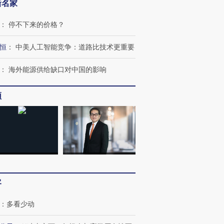
新名家
：
停不下来的价格？
恒
：
中美人工智能竞争：道路比技术更重要
：
海外能源供给缺口对中国的影响
频
客
：
多看少动