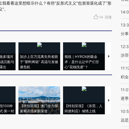
让我看看这里想暗示什么？有些“反形式主义”也渐渐退化成了“形
义”。
14:
14
·
回复
13:
分事
12:
涉罪
致多瑙河
加沙上百万流离失所者困
视线｜HYROX的吸金
马航飞行员
二战沉船与
于“塑料烤箱” 高温引发健
术：是什么让中产们甘
粒摇头丸 尿
露出
康危机
心“花钱找虐”？
毒品
11:1
积金
11:0
逐季
【推广】走
找100种
【特别呈现】澳门全力探
【特别呈现】《东莞，人
会，让数智科
式·第一对
索葡语国家新渠道
间便利店》倾情上线
业
10:
远是