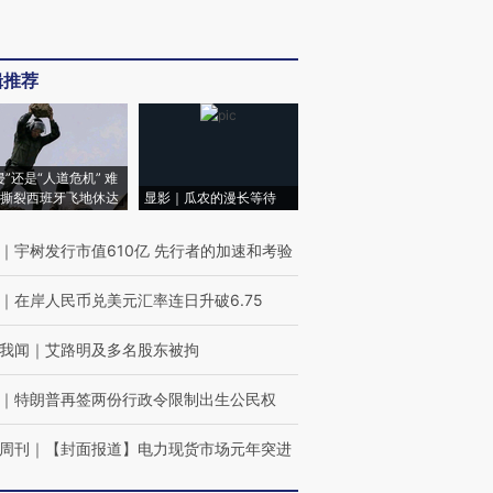
辑推荐
侵”还是“人道危机” 难
撕裂西班牙飞地休达
显影｜瓜农的漫长等待
｜
宇树发行市值610亿 先行者的加速和考验
｜
在岸人民币兑美元汇率连日升破6.75
我闻
｜
艾路明及多名股东被拘
｜
特朗普再签两份行政令限制出生公民权
周刊
｜
【封面报道】电力现货市场元年突进