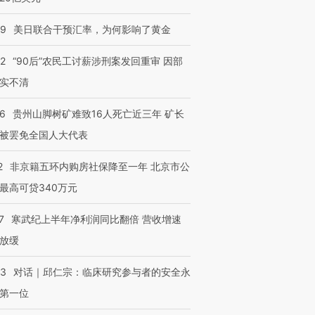
09
美日联合干预汇率，为何影响了黄金
32
“90后”农民工讨薪涉刑案发回重审 因部
实不清
36
贵州山脚树矿难致16人死亡近三年 矿长
被罢免全国人大代表
跨国走私7万
视线｜被称为“蟑螂”的印
视线｜“入侵”还是“人道危
检体内含3种
度Z世代 用街头抗争将教
机”？难民潮撕裂西班牙
秘鲁纳斯
育部长拱下台
飞地休达
13人遇难
2
非京籍五环内购房社保降至一年 北京市公
最高可贷340万元
7
寒武纪上半年净利润同比翻倍 营收增速
放缓
进第四届链博
【商旅对话】华住集团
技“链”接产
【特别呈现】寻找100种
CFO：不靠规模取胜，华
【特别呈
53
对话｜邱仁宗：临床研究参与者的安全永
有意思的生活方式·第三对
住三大增长引擎是什么？
有意思的
第一位