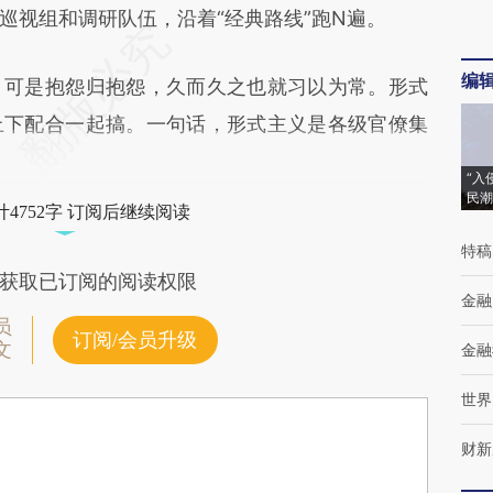
巡视组和调研队伍，沿着“经典路线”跑N遍。
编
可是抱怨归抱怨，久而久之也就习以为常。形式
上下配合一起搞。一句话，形式主义是各级官僚集
“入
民潮
4752字 订阅后继续阅读
特稿
获取已订阅的阅读权限
金融
员
订阅/会员升级
文
金融
世界
财新