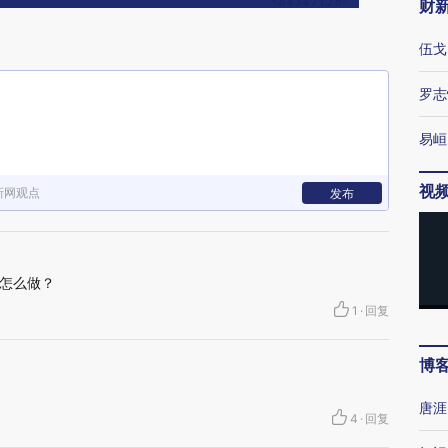
财
伍戈
罗志
易峘
视
新网观点
发布
怎么做？
1
·
回复
博
唐涯
4
·
回复