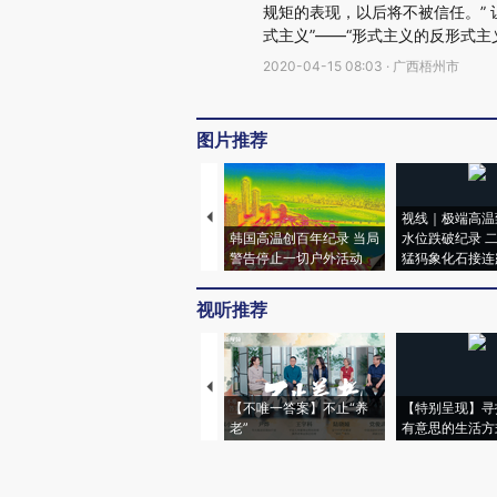
规矩的表现，以后将不被信任。” 
式主义”——“形式主义的反形式主
2020-04-15 08:03 · 广西梧州市
图片推荐
视线｜极端高温
韩国高温创百年纪录 当局
水位跌破纪录 
警告停止一切户外活动
猛犸象化石接连
视听推荐
【不唯一答案】不止“养
【特别呈现】寻
老”
有意思的生活方