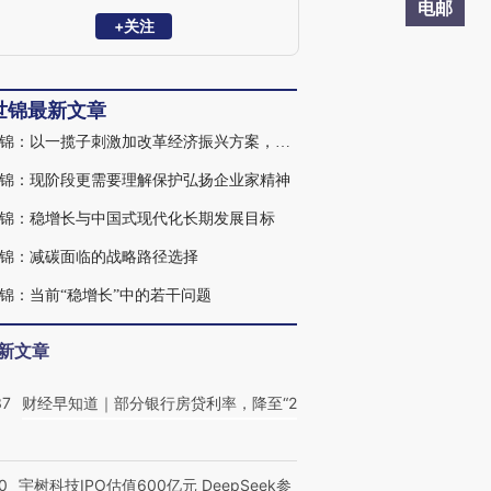
主任、研究员，博士生导师；是近年来一
电邮
系列产生重要影响的研究成果的直接领导
+关注
者和主笔者，包括与世界银行联合进行的
《2030年的中国：建设现代、和谐、有创
造力的社会》和《中国:推进高效、包容、
世锦最新文章
可持续的城镇化》等研究报告。参加中共
十八届三中、五中全会和十九大报告的起
刘世锦：以一揽子刺激加改革经济振兴方案，实质性扩大内需
草工作。曾多次获得全国性有较大影响力
的学术奖励，包括两次获得孙冶方经济科
锦：现阶段更需要理解保护弘扬企业家精神
学奖，中国发展研究特等奖等。
锦：稳增长与中国式现代化长期发展目标
锦：减碳面临的战略路径选择
锦：当前“稳增长”中的若干问题
新文章
37
财经早知道｜部分银行房贷利率，降至“2
0
宇树科技IPO估值600亿元 DeepSeek参