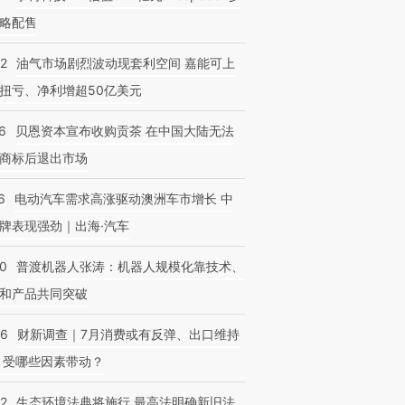
略配售
22
油气市场剧烈波动现套利空间 嘉能可上
扭亏、净利增超50亿美元
6
贝恩资本宣布收购贡茶 在中国大陆无法
商标后退出市场
6
电动汽车需求高涨驱动澳洲车市增长 中
牌表现强劲｜出海·汽车
00
普渡机器人张涛：机器人规模化靠技术、
和产品共同突破
56
财新调查｜7月消费或有反弹、出口维持
 受哪些因素带动？
42
生态环境法典将施行 最高法明确新旧法