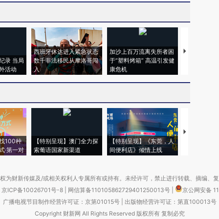
西班牙休达进入紧急状态
加沙上百万流离失所者困
视线｜HYR
纪录 当局
数千非法移民从摩洛哥闯
于“塑料烤箱” 高温引发健
术：是什么
外活动
入
康危机
心“花钱找虐
【推广】走
找100种
【特别呈现】澳门全力探
【特别呈现】《东莞，人
会，让数智科
式·第一对
索葡语国家新渠道
间便利店》倾情上线
业
权为财新传媒及/或相关权利人专属所有或持有。未经许可，禁止进行转载、摘编、
京ICP备10026701号-8
|
网信算备110105862729401250013号
|
京公网安备 11
广播电视节目制作经营许可证：京第01015号
|
出版物经营许可证：第直100013号
Copyright 财新网 All Rights Reserved 版权所有 复制必究