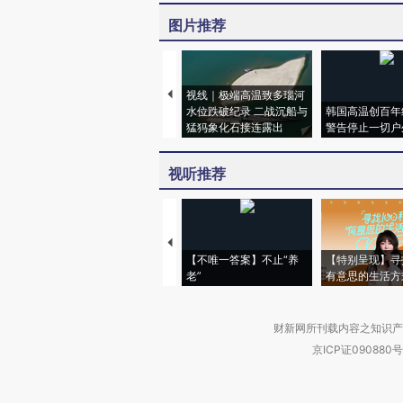
图片推荐
视线｜极端高温致多瑙河
水位跌破纪录 二战沉船与
韩国高温创百年
猛犸象化石接连露出
警告停止一切户
视听推荐
【不唯一答案】不止“养
【特别呈现】寻
老”
有意思的生活方
财新网所刊载内容之知识产
京ICP证090880号