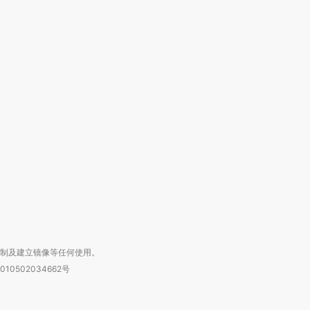
OX的吸金
马航飞行员跨国走私7万
视线｜被称为“蟑螂”的印
让中产们甘
粒摇头丸 尿检体内含3种
度Z世代 用街头抗争将教
秘鲁纳斯
”？
毒品
育部长拱下台
13人遇难
进第四届链博
【商旅对话】华住集团
技“链”接产
【特别呈现】寻找100种
CFO：不靠规模取胜，华
【特别呈
有意思的生活方式·第三对
住三大增长引擎是什么？
有意思的
复制及建立镜像等任何使用。
010502034662号