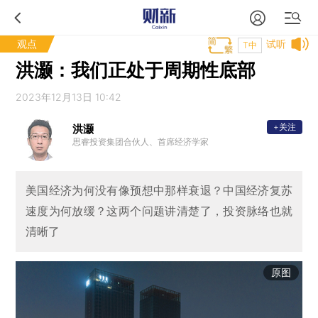
观点
试听
T中
洪灏：我们正处于周期性底部
2023年12月13日 10:42
+关注
洪灏
思睿投资集团合伙人、首席经济学家
美国经济为何没有像预想中那样衰退？中国经济复苏
速度为何放缓？这两个问题讲清楚了，投资脉络也就
清晰了
原图