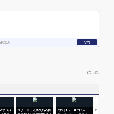
新网观点
发布
·
回复
致多瑙河
加沙上百万流离失所者困
视线｜HYROX的吸金
马航飞行员