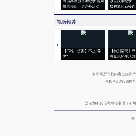
韩国高温创百年纪录 当局
水位跌破纪录 
警告停止一切户外活动
猛犸象化石接连
视听推荐
【不唯一答案】不止“养
【特别呈现】寻
老”
有意思的生活方
财新网所刊载内容之知识产
京ICP证090880号
违法和不良信息举报电话（涉网络暴力有
关