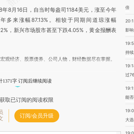
倍
8月16日，自当时每盎司1184美元，涨至今年
五年多来涨幅87.13%。相较于同期间道琼涨幅
20:1
2.02%，新兴市场股市甚至下跌4.05%，黄金报酬表
影响
19:5
持续
阅宏观经济、股票债券、公司人物，财经数据尽在掌握。
19:1
过7
1371字 订阅后继续阅读
19:1
能否
获取已订阅的阅读权限
19:
员
订阅/会员升级
文
大选
19:0