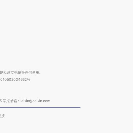
检体内含3种
度Z世代 用街头抗争将教
机”？难民潮撕裂西班牙
秘鲁纳斯
育部长拱下台
飞地休达
13人遇难
进第四届链博
【商旅对话】华住集团
技“链”接产
【特别呈现】寻找100种
CFO：不靠规模取胜，华
【特别呈
有意思的生活方式·第三对
住三大增长引擎是什么？
有意思的
复制及建立镜像等任何使用。
010502034662号
箱：laixin@caixin.com
链接