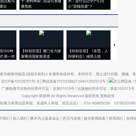
二战沉船与
于“塑料烤箱” 高温引发健
术：是什么让中产们甘
粒摇头丸 尿
露出
康危机
心“花钱找虐”？
毒品
【推广】走
找100种
【特别呈现】澳门全力探
【特别呈现】《东莞，人
会，让数智科
式·第一对
索葡语国家新渠道
间便利店》倾情上线
业
权为财新传媒及/或相关权利人专属所有或持有。未经许可，禁止进行转载、摘编、
京ICP备10026701号-8
|
网信算备110105862729401250013号
|
京公网安备 11
广播电视节目制作经营许可证：京第01015号
|
出版物经营许可证：第直100013号
Copyright 财新网 All Rights Reserved 版权所有 复制必究
害信息举报、未成年人举报、谣言信息）：010-85905050 13195200605 举报邮
于我们
|
加入我们
|
啄木鸟公益基金会
|
意见与反馈
|
提供新闻线索
|
联系我们
|
友情