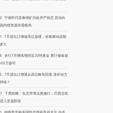
2
宁德时代宜春锂矿仍处停产状态 其动向
国内锂资源供需格局
1
7月进出口增速高位放缓，价格驱动还能
多久
8
央行7月继续增持近20吨黄金 累计储备超
600万盎司
5
7月进出口增速从高位略有回落 涨价动力
持续？
07
下周前瞻：生态环境法典施行；巴西总统
进入竞选阶段
1
特朗普坚称美国防空弹药库存充足 但不