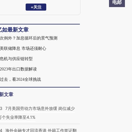
顾问、美国亚洲协会国际事务委员会委
电邮
员、香港政府经济发展委员会委员及日本
+关注
大和总研全球首席经济顾问。曾任台湾大
学财务金融系系主任暨研究所所长，并曾
任教于纽约、澳洲等全球多所大学；为台
忆如最新文章
湾大学政治系学士、美国芝加哥大学企管
硕士暨经济学博士。
次例外？加息循环后的景气预测
美联储降息 市场还须耐心
危机与供应链转型
2023年出口数据解读
过去，看2024全球挑战
新文章
43
7月美国劳动力市场意外放缓 岗位减少
3万个失业率降至4.1%
14
海外金融专才回流香港 外籍工作签证翻