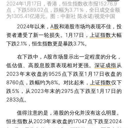
2024年1月17日，香港，恒生指数收市报15276.9
点，下跌589.02点，跌幅为3.71％，全日成交金额
为1305.41亿港元。图：中新社 陈永诺/视觉中国
2024年以来，
A股
和港股市场均表现不佳，投
资者遭受了新一轮损失。1月17日，
上证指数
大幅
下跌2.1%，恒生指数更是暴跌3.7%。
在下跌中，A股市场显示出一定程度的分化，
低估值、高股息股票表现相对更强。
深证成指
从
2023年末收盘的9525点下跌至1月17日收盘的
8760点，跌幅约为8%。对比起来，
上证指数
仅下
跌5%，从2023年末的2975点下跌至1月17日的
2833点。
值得注意的是，港股的分化并没有这么明显。
恒生指数从2023年末收盘的17047点下跌至2024