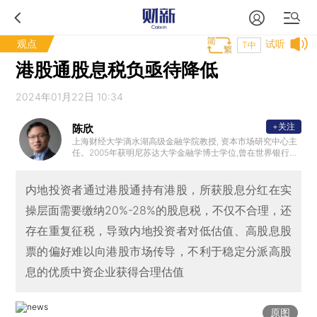
观点
试听
T中
港股通股息税负亟待降低
2024年01月22日 10:34
+关注
陈欣
上海财经大学滴水湖高级金融学院教授, 资本市场研究中心主
任。2005年获明尼苏达大学金融学博士学位,曾在世界银行、
中国人民大学、中欧国际工商学院、麻省理工学院、奥胡斯
大学、上海交大安泰经管学院、云南大学等机构工作或访问
。主要研究方向为：会计与资本市场、公司财务及证券投资
内地投资者通过港股通持有港股，所获股息分红在实
策略，获得多项学术研究奖项，曾主持国家自然科学基金等
操层面需要缴纳20%-28%的股息税，不仅不合理，还
多项科研项目，并入选上海市浦江人才计划。
存在重复征税，导致内地投资者对低估值、高股息股
票的偏好难以向港股市场传导，不利于稳定分派高股
息的优质中资企业获得合理估值
原图