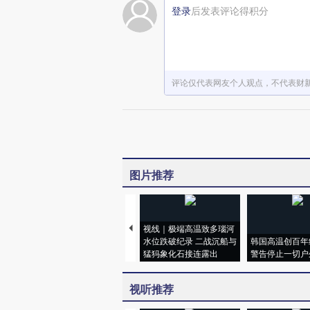
登录
后发表评论得积分
评论仅代表网友个人观点，不代表财
图片推荐
视线｜极端高温致多瑙河
水位跌破纪录 二战沉船与
韩国高温创百年
猛犸象化石接连露出
警告停止一切户
视听推荐