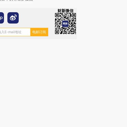
财新微信
OX的吸金
马航飞行员跨国走私7万
视线｜被称为“蟑螂”的印
让中产们甘
粒摇头丸 尿检体内含3种
度Z世代 用街头抗争将教
秘鲁纳斯
”？
毒品
育部长拱下台
13人遇难