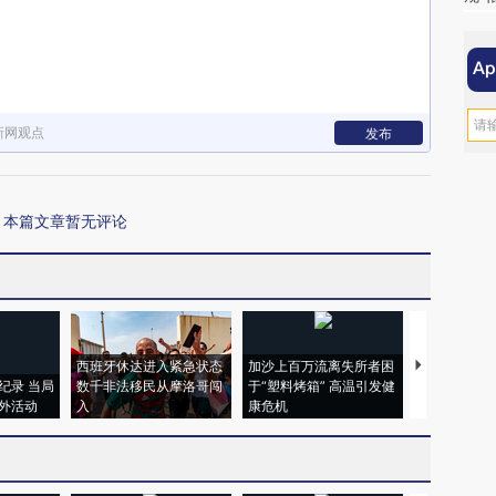
新网观点
发布
本篇文章暂无评论
西班牙休达进入紧急状态
加沙上百万流离失所者困
视线｜HYR
纪录 当局
数千非法移民从摩洛哥闯
于“塑料烤箱” 高温引发健
术：是什么
外活动
入
康危机
心“花钱找虐