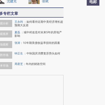
沈建光
张斌
电邮
多专栏文章
王永利
：
如何看待近期中美经济增长超
观分析
预期大反差
夏磊
：
城中村改造对未来5年的房地产
观视界
影响
张涛
：
10年期美债收益率扭转的因素
场观察
钟正生
：
中秋国庆消费复苏势头如何
胜市场
周君芝
：
年内的财政空间
本市场