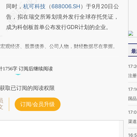
同时，
杭可科技
（
688006.SH
）于9月20日公
告，拟在瑞交所筹划境外发行全球存托凭证，
成为科创板首单公布发行GDR计划的企业。
阅宏观经济、股票债券、公司人物，财经数据尽在掌握。
最
17:2
1756字 订阅后继续阅读
注册
获取已订阅的阅读权限
17:1
国品
员
订阅/会员升级
文
17:
渠道
16: