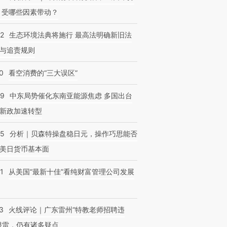
 受哪些因素带动？
42
生态环境法典将施行 最高法明确新旧法
与追责规则
0
看空消费的“三大误区”
59
中东局势催化东南亚能源焦虑 多国出台
新政加速转型
05
分析｜贝森特操盘稳日元，操作巧思能否
美日货币基本面
1
从美国“最新十佳”看纯财富管理公司发展
3
火线评论｜广东雷州“特教老师招聘违
很雷，仍有诸多疑点