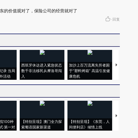
东的价值观对了，保险公司的经营就对了
·
回复
西班牙休达进入紧急状态
加沙上百万流离失所者困
视线｜HYR
纪录 当局
数千非法移民从摩洛哥闯
于“塑料烤箱” 高温引发健
术：是什么
外活动
入
康危机
心“花钱找虐
【推广】走
找100种
【特别呈现】澳门全力探
【特别呈现】《东莞，人
会，让数智科
式·第一对
索葡语国家新渠道
间便利店》倾情上线
业