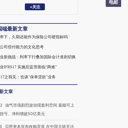
电邮
+关注
国端最新文章
率下，久期还能作为保险公司硬指标吗
公司偿付能力的文化思考
业新挑战：利率下行叠加国际会计准则切换
业IFRS17 实施后监管面临“两难”
RS17之我见：也谈"保单贷款”业务
新文章
22
油气市场剧烈波动现套利空间 嘉能可上
扭亏、净利增超50亿美元
6
贝恩资本宣布收购贡茶 在中国大陆无法