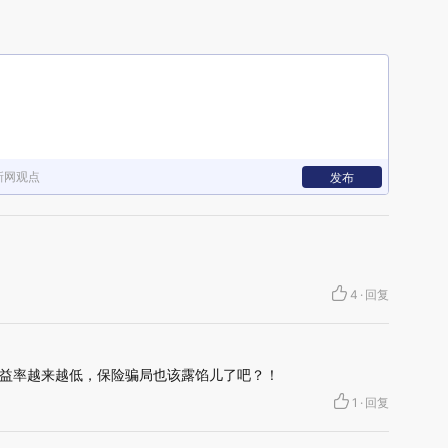
新网观点
发布
4
·
回复
益率越来越低，保险骗局也该露馅儿了吧？！
1
·
回复