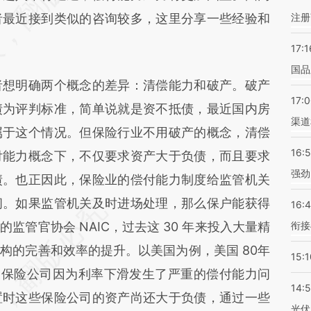
者最近接到类似的咨询较多，这里分享一些经验和
注册
17:1
国品
想明确两个概念的差异：清偿能力和破产。破产
17:
债为评判标准，简单说就是资不抵债，最近国内房
渠道
属于这个情况。但保险行业不用破产的概念，清偿
16:
付能力概念下，不仅要求资产大于负债，而且要求
强劲
债。也正因此，保险业的偿付能力制度给监管机关
间。如果监管机关及时进场处理，那么保户能获得
16:
监管官协会 NAIC，过去这 30 年来投入大量精
衔接
构的完善和效率的提升。以美国为例，美国 80年
15:1
百家保险公司因为利率下滑发生了严重的偿付能力问
14:
置时这些保险公司的资产尚还大于负债，通过一些
光伏