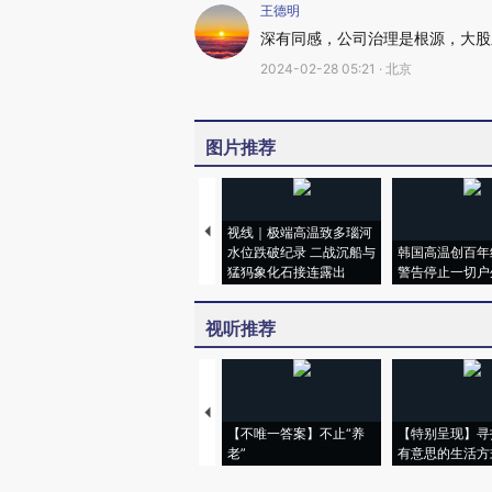
王德明
深有同感，公司治理是根源，大股
2024-02-28 05:21 · 北京
图片推荐
视线｜极端高温致多瑙河
水位跌破纪录 二战沉船与
韩国高温创百年
猛犸象化石接连露出
警告停止一切户
视听推荐
【不唯一答案】不止“养
【特别呈现】寻
老”
有意思的生活方