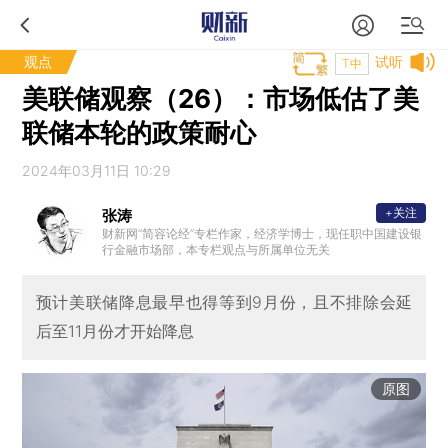
观点
试听
T中
美联储观察（26）：市场低估了美
联储本轮的政策耐心
2024年03月11日 10:29
+关注
张涛
财新网“简容论经”专栏作家，经济学博士，现任职中国建设银
行金融市场部，本专栏观点与所属单位无关
预计美联储降息最早也得等到9月份，且不排除会延
后至11月份才开始降息
原图