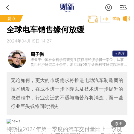
观点
试听
T中
全球电车销售缘何放缓
2024年04月19日 14:27
+关注
周子衡
毕业于中国社会科学院研究生院获得经济学博士学位，从事
货币经济研究二十余年。浙江现代数字金融科技研究院理事
长，信息社会五十人论坛成员，央行金标委区块链安全分会
成员，中国电子协会区块链分会成员；美国约翰*霍普金斯大
学访问学者，新西兰惠灵顿维多利亚大学访问学者；曾担任
无论如何，更大的市场需求将推进电动汽车制造商的
阿里巴巴（中国）有限公司顾问，阿里研究院学委会委员；
技术研发，在成本进一步下降以及技术进一步提升的
曾任职于中国民生银行、中信集团、中国华能集团、中国社
会科学院金融研究所；拥有律师从业资格并曾有十年执业经
总进程中，行业变迁的不适与痛苦终将消逝，而一些
验。
行业巨头或将同时消失
原图
特斯拉2024年第一季度的汽车交付量比上一季度