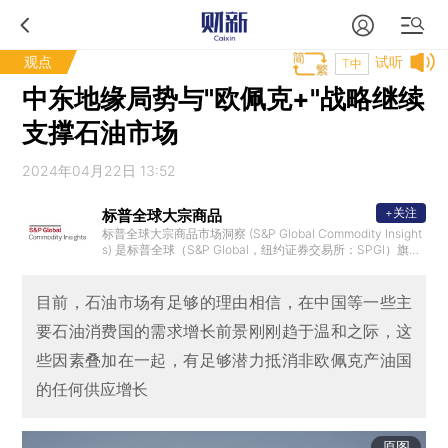
观点
试听
T中
中东地缘局势与"欧佩克+"战略继续
支撑石油市场
2024年04月22日 13:52
+关注
标普全球大宗商品
标普全球大宗商品市场洞察 (S&P Global Commodity Insight
s) 是标普全球（S&P Global，纽约证券交易所：SPGI）旗下
部门之一，是商品和能源市场的信息和基准价格的重要独立
提供机构，在150多个国家都拥有客户，随时关注新闻、定价
和分析方面的专业观点，就全球资本、大宗商品和汽车市场
目前，石油市场有足够的理由相信，在中国等一些主
，提供信用评级、基准、分析和工作流程方案。
要石油消费国的需求增长前景刚刚趋于温和之际，这
些因素叠加在一起，有足够潜力抵消非欧佩克产油国
的任何供应增长
原图