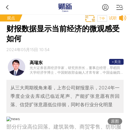
观点
试听
T中
财报数据显示当前经济的微观感受
如何
2024年05月15日 10:54
+关注
高瑞东
光大证券首席经济学家，研究所所长，董事总经理，早稻田
大学经济学博士，中国财政部金融人才库专家，中国金融四
十人青年论坛会员，中国证券业协会首席经济学家委员会委
员。曾任职于中国财政部中美经济对话领导小组办公室、OE
CD经济部、早稻田大学政治经济学院，专注全球和中国宏观
从三大周期视角来看，上市公司财报显示，2024年一
经济与金融市场研究。2023年10月参加国务院总理主持召开
季度企业去库或已临近尾声、产能扩张意愿有所回
的经济形势专家和企业家座谈会，就经济工作建言献策。
落、信贷扩张意愿低位徘徊，同时各行业分化明显
原图
部分行业高位回落。建筑装饰、商贸零售、纺织服