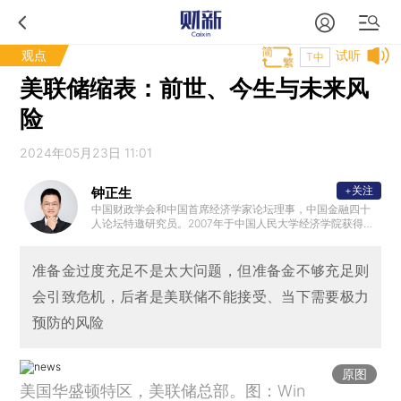
观点
试听
T中
美联储缩表：前世、今生与未来风
险
2024年05月23日 11:01
+关注
钟正生
中国财政学会和中国首席经济学家论坛理事，中国金融四十
人论坛特邀研究员。2007年于中国人民大学经济学院获得博
士学位，曾任职中国人民银行，从事宏观经济和金融研究；2
010年后历任光大证券、国信证券宏观研究主管等职位，获得
2015年新财富最佳宏观分析师；之后任财新智库莫尼塔研究
准备金过度充足不是太大问题，但准备金不够充足则
公司董事长兼首席经济学家；2020年初受邀参加总理企业家
会引致危机，后者是美联储不能接受、当下需要极力
和经济专家座谈会，对当年政府工作报告建言献策。
预防的风险
原图
美国华盛顿特区，美联储总部。图：Win