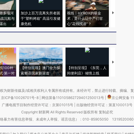
致多瑙河
加沙上百万流离失所者困
视线｜HYROX的吸金
马航飞行员
二战沉船与
于“塑料烤箱” 高温引发健
术：是什么让中产们甘
粒摇头丸 尿
露出
康危机
心“花钱找虐”？
毒品
【推广】走
找100种
【特别呈现】澳门全力探
【特别呈现】《东莞，人
会，让数智科
式·第一对
索葡语国家新渠道
间便利店》倾情上线
业
权为财新传媒及/或相关权利人专属所有或持有。未经许可，禁止进行转载、摘编、
京ICP备10026701号-8
|
网信算备110105862729401250013号
|
京公网安备 11
广播电视节目制作经营许可证：京第01015号
|
出版物经营许可证：第直100013号
Copyright 财新网 All Rights Reserved 版权所有 复制必究
害信息举报、未成年人举报、谣言信息）：010-85905050 13195200605 举报邮