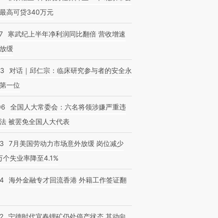
最高可贷340万元
7
寒武纪上半年净利润同比翻倍 营收增速
放缓
53
对话｜邱仁宗：临床研究参与者的安全永
第一位
06
全国人大常委会：六名将领涉嫌严重违
法 被罢免全国人大代表
43
7月美国劳动力市场意外放缓 岗位减少
3万个失业率降至4.1%
14
海外金融专才回流香港 外籍工作签证翻
2
宁德时代宜春锂矿仍处停产状态 其动向