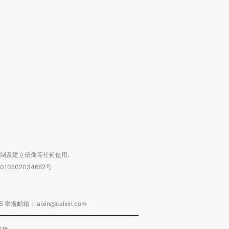
跨国走私7万
视线｜被称为“蟑螂”的印
视线｜“入侵”还是“人道危
检体内含3种
度Z世代 用街头抗争将教
机”？难民潮撕裂西班牙
秘鲁纳斯
育部长拱下台
飞地休达
13人遇难
进第四届链博
【商旅对话】华住集团
技“链”接产
【特别呈现】寻找100种
CFO：不靠规模取胜，华
【特别呈
有意思的生活方式·第三对
住三大增长引擎是什么？
有意思的
复制及建立镜像等任何使用。
010502034662号
箱：laixin@caixin.com