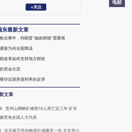
学家委员会委员。曾任职于中国财政部中
电邮
美经济对话领导小组办公室、OECD经济
+关注
部、早稻田大学政治经济学院，专注全球
和中国宏观经济与金融市场研究。2023年
10月参加国务院总理主持召开的经济形势
瑞东最新文章
专家和企业家座谈会，就经济工作建言献
策。
枪击事件，特朗普“施政纲领”需重视
通胀为何全面降温
税改革如何支持地方财政
的资金分层
看待近期美债利率的反弹
新文章
36
贵州山脚树矿难致16人死亡近三年 矿长
被罢免全国人大代表
2
非京籍五环内购房社保降至一年 北京市公