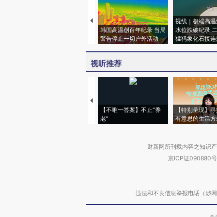
视线｜极端高温
韩国高温创百年纪录 当局
水位跌破纪录 
警告停止一切户外活动
猛犸象化石接连
视听推荐
【不唯一答案】不止“养
【特别呈现】寻
老”
有意思的生活方
财新网所刊载内容之知识产
京ICP证090880号
违法和不良信息举报电话（涉网络暴力有