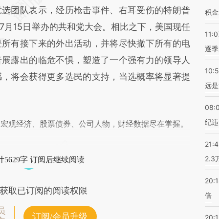
竞选团队表示，经历枪击事件、右耳受伤的特朗普
积金
7月15日举办的共和党大会。相比之下，美国现任
11:0
登所有接下来的外出活动，并将尽快撤下所有的电
逐季
普展露出的临危不惧，塑造了一个强有力的领导人
10:
感，将会获得更多选民的支持，当选概率将显著提
远是
08:
纪违
阅宏观经济、股票债券、公司人物，财经数据尽在掌握。
21:
2.
5629字 订阅后继续阅读
20:
获取已订阅的阅读权限
倍
员
订阅/会员升级
20:1