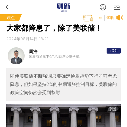
观点
试听
T中
大家都降息了，除了美联储！
2024年08月14日 18:21
+关注
周浩
国泰海通旗下GTJAI首席经济学家。
即使美联储不断强调只要确定通胀趋势下行即可考虑
降息，但如果坚持2%的中期通胀控制目标，美联储的
政策空间仍然会受到掣肘
原图