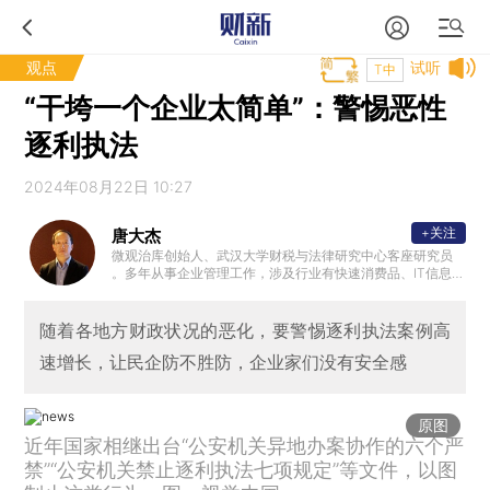
观点
试听
T中
“干垮一个企业太简单”：警惕恶性
逐利执法
2024年08月22日 10:27
+关注
唐大杰
微观治库创始人、武汉大学财税与法律研究中心客座研究员
。多年从事企业管理工作，涉及行业有快速消费品、IT信息技
术、电子金融以及咨询行业，近年从事企业研究和相关咨询
工作，关注财政和税收、企业劳动关系的法治进程等领域。
随着各地方财政状况的恶化，要警惕逐利执法案例高
速增长，让民企防不胜防，企业家们没有安全感
原图
近年国家相继出台“公安机关异地办案协作的六个严
禁”“公安机关禁止逐利执法七项规定”等文件，以图