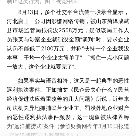
制止这类行为。图：视觉中国
8月13日，多个社交平台流传一段录音显示，
河北唐山一公司因涉嫌网络传销，被山东菏泽成武
县市场监管局拟罚没2558万元，疑似该局工作人
员张某与涉案企业就罚没金额“谈判”时，要求企业
认罚不能低于2100万元，并称“扶持一个企业我没
本事，干垮一个企业太简单了”，“抓住一点小问题
一放大，这个企业就要完了”。
如果事实与语音相符，这又是一起典型的恶性
逐利执法案件。正如拙文《民企最关心什么？民营
经济促进法应着重改善的几大问题》所说，近年来
司法机关异地抓捕民营企业主、罚没外地企业财产
的恶性逐利执法事件频发，这一现象被法律界称
为“远洋捕捞式”案件（参照财新网今年3月15日报道
《
“远洋捕捞”式办案何解？
》）。