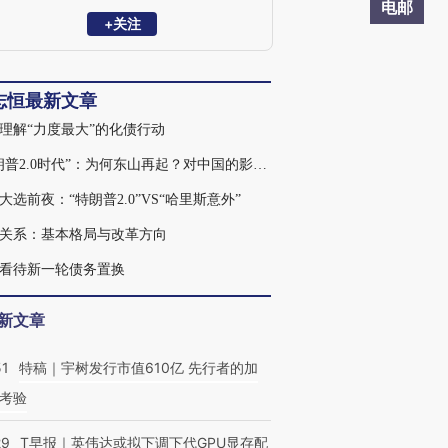
究员，清华大学金融安全研究中心兼职研
电邮
究员，曾获新财富宏观经济最佳分析师。
+关注
2023年7月受邀参加总理主持的经济形势专
家座谈会并做发言。主要研究方向：宏观
经济、财政理论与政策。
志恒最新文章
理解“力度最大”的化债行动
“特朗普2.0时代”：为何东山再起？对中国的影响及应对
大选前夜：“特朗普2.0”VS“哈里斯意外”
关系：基本格局与改革方向
看待新一轮债务置换
新文章
51
特稿｜宇树发行市值610亿 先行者的加
考验
29
T早报｜英伟达或拟下调下代GPU显存配