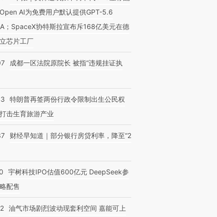
Open AI为免费用户默认提供GPT-5.6
NA；SpaceX协特斯拉宣布斥168亿美元在德
立芯片工厂
07
成都一区法院原院长 被指“违规挂证执
43
特朗普再签两份行政令限制出生公民权
打击生育旅游产业
37
财经早知道｜部分银行房贷利率，降至“2
0
宇树科技IPO估值600亿元 DeepSeek参
略配售
22
油气市场剧烈波动现套利空间 嘉能可上