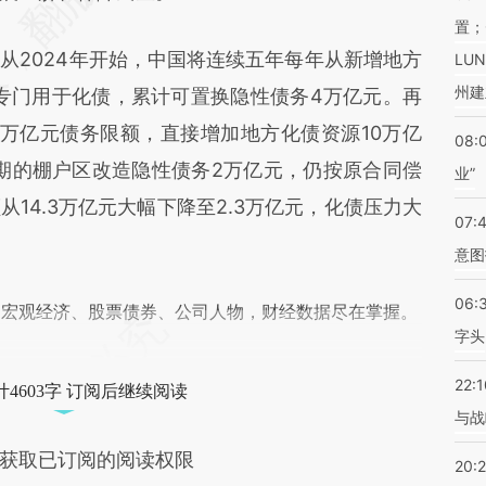
置；
从2024年开始，中国将连续五年每年从新增地方
LU
州建
，专门用于化债，累计可置换隐性债务4万亿元。再
万亿元债务限额，直接增加地方化债资源10万亿
08:
到期的棚户区改造隐性债务2万亿元，仍按原合同偿
业”
14.3万亿元大幅下降至2.3万亿元，化债压力大
07:
意图
06:
阅宏观经济、股票债券、公司人物，财经数据尽在掌握。
字头
22:1
4603字 订阅后继续阅读
与战
获取已订阅的阅读权限
20: