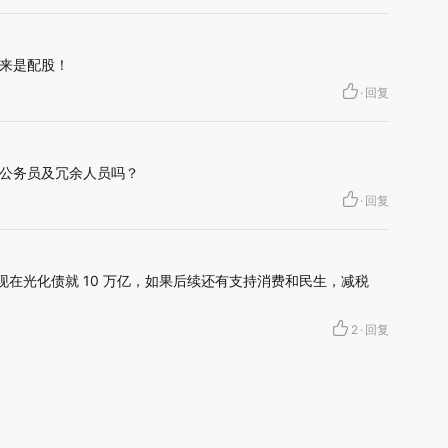
来是配股！
·
回复
公务员及冗余人员吗？
·
回复
。现在光化债就 10 万亿，如果后续还有支持消费和民生，减税
2
·
回复
助保租房一个财政政策都没有呀
19
·
回复