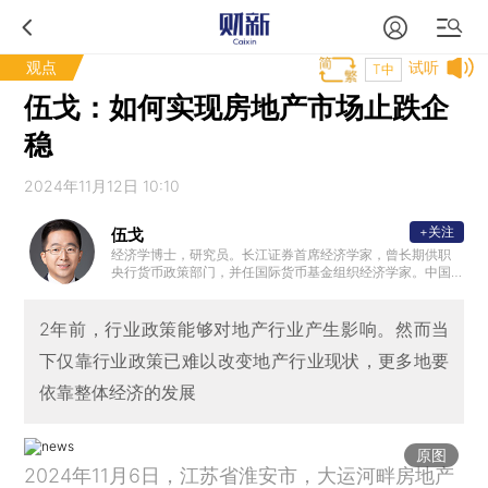
观点
试听
T中
伍戈：如何实现房地产市场止跌企
稳
2024年11月12日 10:10
+关注
伍戈
经济学博士，研究员。长江证券首席经济学家，曾长期供职
央行货币政策部门，并任国际货币基金组织经济学家。中国
经济学最高奖——孙冶方经济科学奖得主，曾获浦山政策研
究奖、刘诗白经济学奖。“远见杯”中国经济、全球市场预测双
冠军。中国金融四十人论坛（CF40）成员、中国首席经济学
2年前，行业政策能够对地产行业产生影响。然而当
家论坛理事，清华、复旦、人大等校兼职导师。
下仅靠行业政策已难以改变地产行业现状，更多地要
依靠整体经济的发展
原图
2024年11月6日，江苏省淮安市，大运河畔房地产