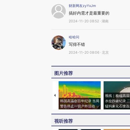
财新网友zyYxJm
搞好内需才是最重要的
2024-11-20 08:52 · 湖南
哈哈问
写得不错
2024-11-20 08:06 · 北京
图片推荐
视线｜极端高温
韩国高温创百年纪录 当局
水位跌破纪录 
警告停止一切户外活动
猛犸象化石接连
视听推荐