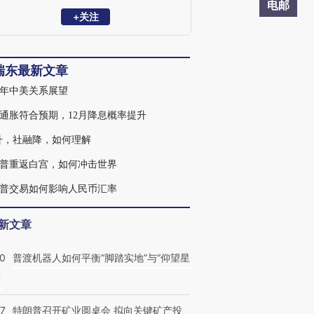
学家委员会委员。曾任职于中国财政部中
电邮
美经济对话领导小组办公室、OECD经济
+关注
部、早稻田大学政治经济学院，专注全球
和中国宏观经济与金融市场研究。2023年
10月参加国务院总理主持召开的经济形势
瑞东最新文章
专家和企业家座谈会，就经济工作建言献
策。
25年中美关系展望
通胀符合预期，12月降息概率提升
升，社融降，如何理解
普重返白宫，如何冲击世界
普交易如何影响人民币汇率
新文章
00
普渡机器人如何平衡“脚踏实地”与“仰望星
？
57
特朗普召开矿业圆桌会 拟向关键矿产投