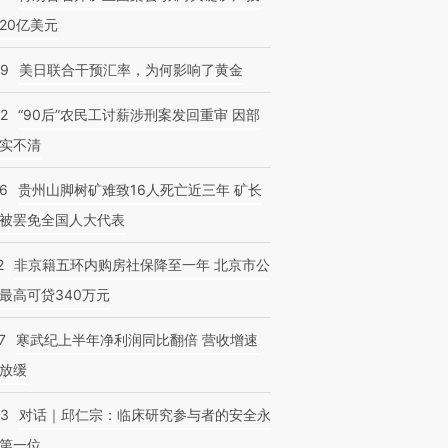
20亿美元
09
美日联合干预汇率，为何影响了黄金
32
“90后”农民工讨薪涉刑案发回重审 因部
实不清
36
贵州山脚树矿难致16人死亡近三年 矿长
被罢免全国人大代表
2
非京籍五环内购房社保降至一年 北京市公
最高可贷340万元
7
寒武纪上半年净利润同比翻倍 营收增速
放缓
53
对话｜邱仁宗：临床研究参与者的安全永
第一位