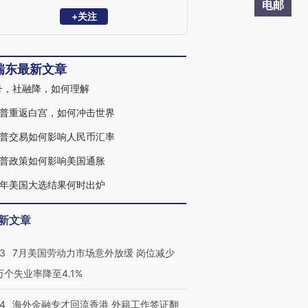
学家委员会委员。曾任职于中国财政部中
电邮
美经济对话领导小组办公室、OECD经济
+关注
部、早稻田大学政治经济学院，专注全球
和中国宏观经济与金融市场研究。2023年
10月参加国务院总理主持召开的经济形势
瑞东最新文章
专家和企业家座谈会，就经济工作建言献
策。
升，社融降，如何理解
普重返白宫，如何冲击世界
普交易如何影响人民币汇率
普政策如何影响美国通胀
24年美国大选结果何时出炉
新文章
43
7月美国劳动力市场意外放缓 岗位减少
3万个失业率降至4.1%
14
海外金融专才回流香港 外籍工作签证翻