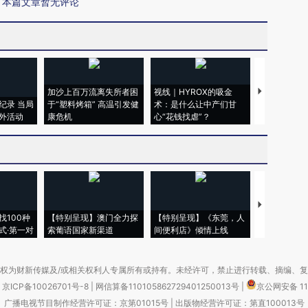
本篇文章暂无评论
加沙上百万流离失所者困
视线｜HYROX的吸金
马航飞行员
纪录 当局
于“塑料烤箱” 高温引发健
术：是什么让中产们甘
粒摇头丸 尿
外活动
康危机
心“花钱找虐”？
毒品
【推广】走
找100种
【特别呈现】澳门全力探
【特别呈现】《东莞，人
会，让数智科
式·第一对
索葡语国家新渠道
间便利店》倾情上线
业
权为财新传媒及/或相关权利人专属所有或持有。未经许可，禁止进行转载、摘编、
京ICP备10026701号-8
|
网信算备110105862729401250013号
|
京公网安备 11
广播电视节目制作经营许可证：京第01015号
|
出版物经营许可证：第直100013号