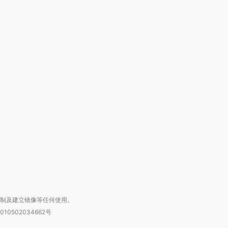
跨国走私7万
视线｜被称为“蟑螂”的印
视线｜“入侵”还是“人道危
检体内含3种
度Z世代 用街头抗争将教
机”？难民潮撕裂西班牙
秘鲁纳斯
育部长拱下台
飞地休达
13人遇难
进第四届链博
【商旅对话】华住集团
技“链”接产
【特别呈现】寻找100种
CFO：不靠规模取胜，华
【特别呈
有意思的生活方式·第三对
住三大增长引擎是什么？
有意思的
复制及建立镜像等任何使用。
010502034662号