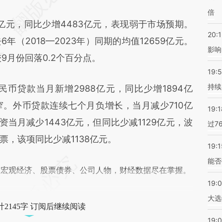
差。不代表财新观点和立场。推荐点击链接阅读原
倍
亿元，同比少增4483亿元，表现弱于市场预期。
20:1
（2018—2023年）同期的均值12659亿元。
影响
较9月份回落0.2个百分点。
19:5
持续
贷款当月新增2988亿元，同比少增1894亿
。外币贷款连续七个月负增长，当月减少710亿
19:1
资当月减少1443亿元，但同比少减1129亿元，波
过7
，该项同比少减1138亿元。
19:1
能否
阅宏观经济、股票债券、公司人物，财经数据尽在掌握。
19:
大选
2145字 订阅后继续阅读
19:0