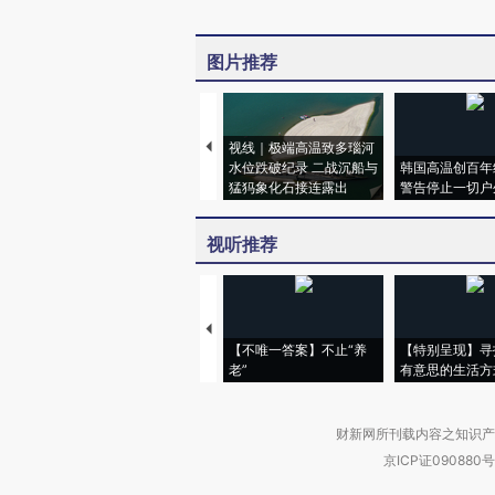
图片推荐
视线｜极端高温致多瑙河
水位跌破纪录 二战沉船与
韩国高温创百年
猛犸象化石接连露出
警告停止一切户
视听推荐
【不唯一答案】不止“养
【特别呈现】寻
老”
有意思的生活方
财新网所刊载内容之知识产
京ICP证090880号