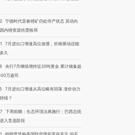
2
宁德时代宜春锂矿仍处停产状态 其动向
国内锂资源供需格局
1
7月进出口增速高位放缓，价格驱动还能
多久
8
央行7月继续增持近20吨黄金 累计储备超
600万盎司
5
7月进出口增速从高位略有回落 涨价动力
持续？
07
下周前瞻：生态环境法典施行；巴西总统
进入竞选阶段
1
特朗普坚称美国防空弹药库存充足 但不