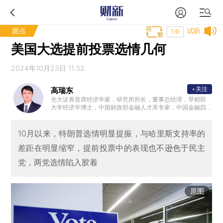
观点
试听
T中
美国大选提前投票选情几何
2024年10月23日 11:52
+关注
高瑞东
光大证券首席经济学家，研究所所长，董事总经理，早稻田
大学经济学博士，中国财政部金融人才库专家，中国金融四
十人青年论坛会员，中国证券业协会首席经济学家委员会委
员。曾任职于中国财政部中美经济对话领导小组办公室、OE
CD经济部、早稻田大学政治经济学院，专注全球和中国宏观
10月以来，特朗普选情明显提振，与哈里斯支持率的
经济与金融市场研究。2023年10月参加国务院总理主持召开
差距在明显缩窄，提前投票中的表现也不逊色于民主
的经济形势专家和企业家座谈会，就经济工作建言献策。
党，两党选情陷入胶着
原图