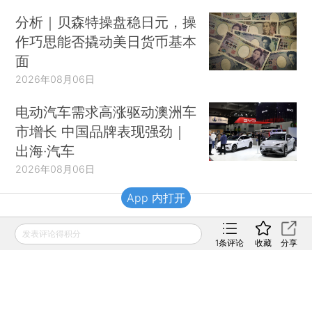
分析｜贝森特操盘稳日元，操
作巧思能否撬动美日货币基本
面
2026年08月06日
电动汽车需求高涨驱动澳洲车
市增长 中国品牌表现强劲｜
出海·汽车
2026年08月06日
App 内打开
财新移动
发表评论得积分
1
条评论
收藏
分享
财新
财新周刊
Caixin