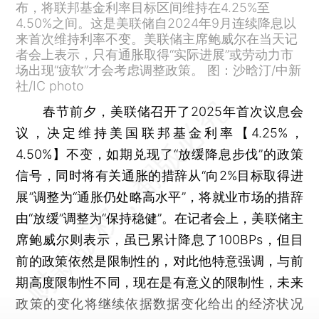
布，将联邦基金利率目标区间维持在4.25%至
4.50%之间。这是美联储自2024年9月连续降息以
来首次维持利率不变。美联储主席鲍威尔在当天记
者会上表示，只有通胀取得“实际进展”或劳动力市
场出现“疲软”才会考虑调整政策。 图：沙晗汀/中新
社/IC photo
春节前夕，美联储召开了2025年首次议息会
议，决定维持美国联邦基金利率【4.25%，
4.50%】不变，如期兑现了“放缓降息步伐”的政策
信号，同时将有关通胀的措辞从“向2%目标取得进
展”调整为“通胀仍处略高水平”，将就业市场的措辞
由“放缓”调整为“保持稳健”。在记者会上，美联储主
席鲍威尔则表示，虽已累计降息了100BPs，但目
前的政策依然是限制性的，对此他特意强调，与前
期高度限制性不同，现在是有意义的限制性，未来
政策的变化将继续依据数据变化给出的经济状况