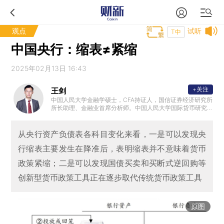
观点
试听
T中
中国央行：缩表≠紧缩
2025年02月13日 16:43
+关注
王剑
中国人民大学金融学硕士，CFA持证人，国信证券经济研究所
所长助理、金融业首席分析师。中国人民大学国际货币研究
所特聘研究员，中国人民大学中国银行业研究中心特聘研究
员，国家金融与发展实验室银行业研究中心特聘研究员，中
国人民银行郑州培训学院客座教授。
从央行资产负债表各科目变化来看，一是可以发现央
行缩表主要发生在降准后，表明缩表并不意味着货币
政策紧缩；二是可以发现国债买卖和买断式逆回购等
创新型货币政策工具正在逐步取代传统货币政策工具
原图