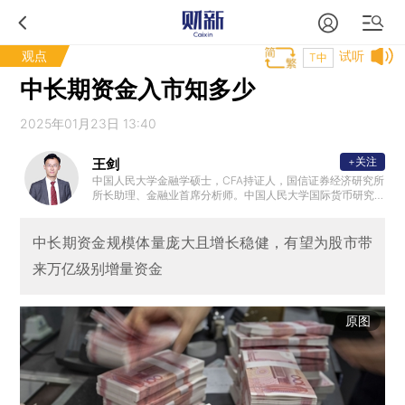
观点
试听
T中
中长期资金入市知多少
2025年01月23日 13:40
+关注
王剑
中国人民大学金融学硕士，CFA持证人，国信证券经济研究所
所长助理、金融业首席分析师。中国人民大学国际货币研究
所特聘研究员，中国人民大学中国银行业研究中心特聘研究
员，国家金融与发展实验室银行业研究中心特聘研究员，中
国人民银行郑州培训学院客座教授。
中长期资金规模体量庞大且增长稳健，有望为股市带
来万亿级别增量资金
原图