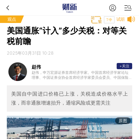
观点
试听
T中
美国通胀“计入”多少关税：对等关
税前瞻
2025年03月31日 10:28
+关注
赵伟
赵伟，申万宏源证券首席经济学家。中国首席经济学家论坛
理事、中国证券业协会首席经济学家委员会委员、中国保险
资管协会 ”IAMAC资管百人“专家库专家、北外滩国际金融学
会理事，国家会计学院CPA创新发展研究中心特邀理事、学
术顾问等。复旦大学、浙江大学、中国人民大学专硕校外导
美国自中国进口价格已上涨，关税造成价格水平上
师，中国农业大学客座研究员、专硕导师。新财富最佳分析
涨，而非通胀增速抬升，通缩风险或更需关注
师、水晶球最佳分析师、金牛奖最具价值首席分析师等。代
表性著作《转型之机》、《蜕变·新生》等。
原图