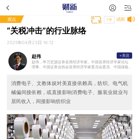
观点
试听
T中
“关税冲击”的行业脉络
2025年04月23日 16:12
+关注
赵伟
赵伟，申万宏源证券首席经济学家。中国首席经济学家论坛
理事、中国证券业协会首席经济学家委员会委员、中国保险
资管协会 ”IAMAC资管百人“专家库专家、北外滩国际金融学
会理事，国家会计学院CPA创新发展研究中心特邀理事、学
术顾问等。复旦大学、浙江大学、中国人民大学专硕校外导
消费电子、文教体娱对美直接依赖高，纺织、电气机
师，中国农业大学客座研究员、专硕导师。新财富最佳分析
械偏间接依赖，或直接影响消费电子、服装业就业与
师、水晶球最佳分析师、金牛奖最具价值首席分析师等。代
表性著作《转型之机》、《蜕变·新生》等。
居民收入，间接影响纺织业
原图