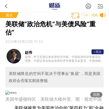
观点
试听
T中
美联储“政治危机”与美债风险“重
估”
2025年08月20日 10:33
+关注
赵伟
赵伟，申万宏源证券首席经济学家。中国首席经济学家论坛
理事、中国证券业协会首席经济学家委员会委员、中国保险
资管协会 ”IAMAC资管百人“专家库专家、北外滩国际金融学
会理事，国家会计学院CPA创新发展研究中心特邀理事、学
术顾问等。复旦大学、浙江大学、中国人民大学专硕校外导
美联储降息的空间不取决于理事会“换届”，而是美国
师，中国农业大学客座研究员、专硕导师。新财富最佳分析
政府会否落实财政整顿
师、水晶球最佳分析师、金牛奖最具价值首席分析师等。代
表性著作《转型之机》、《蜕变·新生》等。
原图
美国华盛顿特区，美联储大楼外景。图：视觉中国
美联储被誉为美国政治中的“第四权力”和“金融