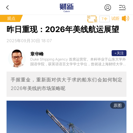
观点
试听
T中
昨日重现：2026年美线航运展望
2025年09月30日 18:07
+关注
章华峰
Duke Shipping Agency 首席运营官。本科毕业于山东大学外
国语学院，获英语语言文学学士学位，曾就读上海财经大学M
BA。1997年加入广东惠州三星电子有限公司，2000年加入美
国总统轮船（中国）有限公司，在深圳，广州， 香港，上海
等地历任销售代表，销售经理，销售总经理，大中国区航线
手握重金，重新面对供大于求的船东们会如何制定
总经理。2017年加入海硕集团洛杉矶分公司，管理大洛杉矶
2026年美线的市场策略呢
地区销售团队。2021年底加入致远航运美国团队。2024年加
入Duke Shipping Agency，Duke是河北港口集团旗下合德
海运美国独家代理。
原图