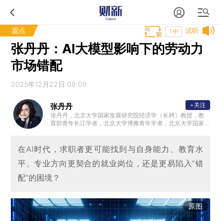
观点
试听
T中
张丹丹：AI大模型影响下的劳动力
市场错配
2025年12月22日 08:09
+关注
张丹丹
张丹丹，北京大学国家发展研究院经济学（长聘）教授，教
育部青年长江学者，北京大学博雅青年学者，北京大学国家
发展研究院副院长。毕业于澳大利亚国立大学，研究领域为
劳动经济学、应用计量经济学和实验经济学，研究兴趣包括
中国城乡移民的社会经济影响、流动人口犯罪问题、社会变
在AI时代，求职者更可能找到与自身能力、教育水
革与性别差异，以及新冠疫情防控的健康收益与成本。其学
平、专业方向更契合的就业岗位，还是更易陷入“错
术成果已发表在Economic Journal, Nature:Human Behavio
ur, Review of Income and wealth,《经济研究》、《经济学
配”的困境？
（季刊）》等国内外顶级期刊，并主持多项国家自然科学基
金面上项目和国家社会科学基金重点项目。
原图