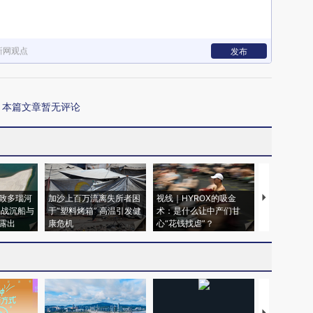
新网观点
发布
本篇文章暂无评论
致多瑙河
加沙上百万流离失所者困
视线｜HYROX的吸金
马航飞行员
二战沉船与
于“塑料烤箱” 高温引发健
术：是什么让中产们甘
粒摇头丸 尿
露出
康危机
心“花钱找虐”？
毒品