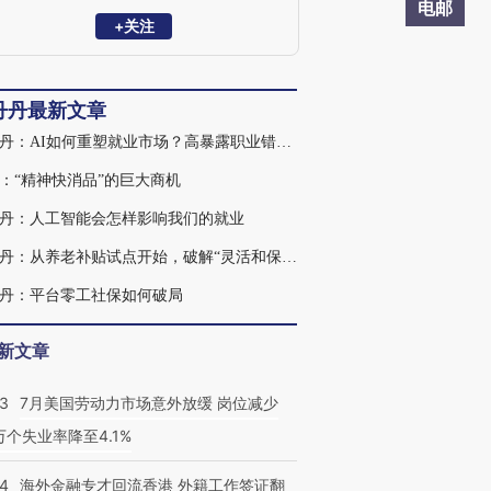
学，研究领域为劳动经济学、应用计量经
电邮
济学和实验经济学，研究兴趣包括中国城
+关注
乡移民的社会经济影响、流动人口犯罪问
题、社会变革与性别差异，以及新冠疫情
防控的健康收益与成本。其学术成果已发
丹丹最新文章
在Economic Journal, Nature:Human
ehaviour, Review of Income and wealth,
张丹丹：AI如何重塑就业市场？高暴露职业错配趋缓
《经济研究》、《经济学（季刊）》等国
内外顶级期刊，并主持多项国家自然科学
：“精神快消品”的巨大商机
基金面上项目和国家社会科学基金重点项
丹：人工智能会怎样影响我们的就业
目。
张丹丹：从养老补贴试点开始，破解“灵活和保障”两难问题
丹：平台零工社保如何破局
新文章
43
7月美国劳动力市场意外放缓 岗位减少
3万个失业率降至4.1%
14
海外金融专才回流香港 外籍工作签证翻