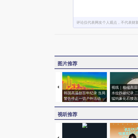
评论仅代表网友个人观点，不代表财
图片推荐
视线｜极端高温
韩国高温创百年纪录 当局
水位跌破纪录 
警告停止一切户外活动
猛犸象化石接连
视听推荐