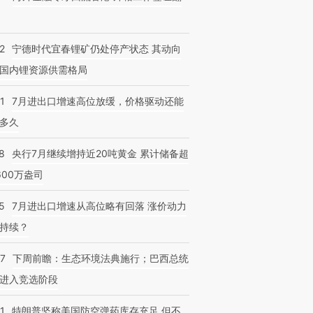
2
宁德时代宜春锂矿仍处停产状态 其动向
国内锂资源供需格局
1
7月进出口增速高位放缓，价格驱动还能
多久
8
央行7月继续增持近20吨黄金 累计储备超
600万盎司
5
7月进出口增速从高位略有回落 涨价动力
持续？
07
下周前瞻：生态环境法典施行；巴西总统
进入竞选阶段
1
特朗普坚称美国防空弹药库存充足 但不