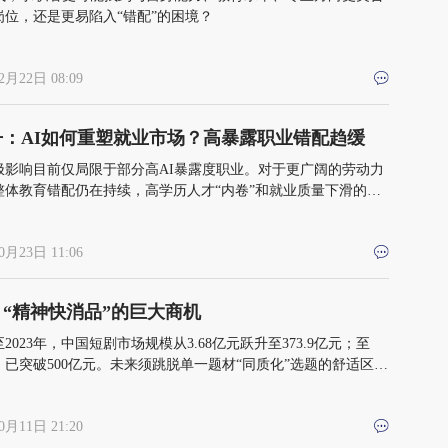
岗位，还是更易陷入“错配”的困境？
2月22日 08:09
丹：AI如何重塑就业市场？高暴露职业错配趋缓
极影响目前仅局限于部分高AI暴露度职业。对于更广阔的劳动力
整体教育错配仍在持续，高学历人才“内卷”和就业质量下滑的风
严峻
0月23日 11:06
“精神快消品”的巨大商机
年至2023年，中国短剧市场规模从3.68亿元跃升至373.9亿元；至
年，已突破500亿元。未来须跳脱单一题材“同质化”选题的舒适区，
丰富的叙事与价值观表达
0月11日 21:20