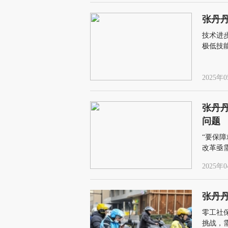
张丹
技术进
极低技
2025年0
张丹
问题
“要保
改革亟
2025年0
张丹
零工社
挑战，