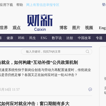
登
应用下载
帮助
网上有害信息举报专区
世界
观点
博客
图片
视频
Eng
源
健康
环科
民生
ESG
数字说
比较
中国改革
专题
击就业，如何构建“互动补偿”公共政策机制
替代速度系统性快于新岗位创造与劳动力再配置速度时，传统就业
具是否仍然足够？各国又正在如何应对这一轮AI冲击？
5月14日 11:57
时代如何应对就业冲击：窗口期能有多大