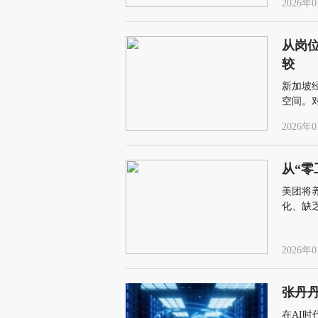
2026年0
从岗
较
新加坡
空间。
2026年0
从“零
美团将
化、缺
体系接
2026年0
张丹
在AI