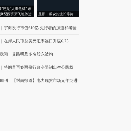
侵”还是“人道危机” 难
撕裂西班牙飞地休达
显影｜瓜农的漫长等待
｜
宇树发行市值610亿 先行者的加速和考验
｜
在岸人民币兑美元汇率连日升破6.75
我闻
｜
艾路明及多名股东被拘
｜
特朗普再签两份行政令限制出生公民权
周刊
｜
【封面报道】电力现货市场元年突进