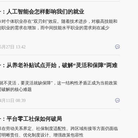
丹：人工智能会怎样影响我们的就业
步对个体职业存在“双刃剑”效应。随着技术进步，对极高技能和
能职业的需求在增加，而中间技能水平职业的需求则在减少
5月27日 13:42
丹：从养老补贴试点开始，破解“灵活和保障”两难
障就不灵活，要灵活就缺保障”，这一结构性矛盾正成为当前政策
需破解的核心难题
4月11日 08:39
丹：平台零工社保如何破局
保在劳动关系界定、社保制度适配性、跨区域衔接等方面仍面临
需明晰责任、优化制度设计、增强政策包容性