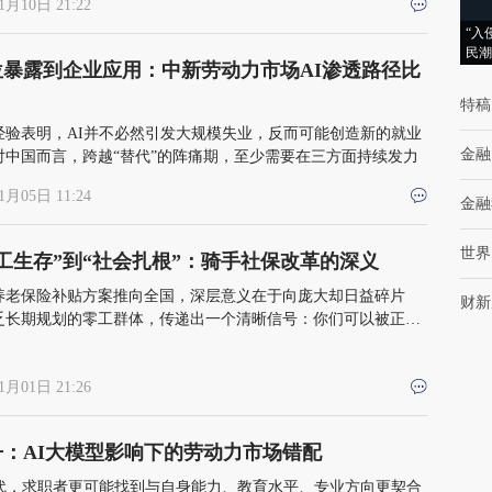
1月10日 21:22
“入
民潮
位暴露到企业应用：中新劳动力市场AI渗透路径比
特稿
经验表明，AI并不必然引发大规模失业，反而可能创造新的就业
金融
对中国而言，跨越“替代”的阵痛期，至少需要在三方面持续发力
1月05日 11:24
金融
世界
工生存”到“社会扎根”：骑手社保改革的深义
养老保险补贴方案推向全国，深层意义在于向庞大却日益碎片
财新
乏长期规划的零工群体，传递出一个清晰信号：你们可以被正规
纳
1月01日 21:26
丹：AI大模型影响下的劳动力市场错配
时代，求职者更可能找到与自身能力、教育水平、专业方向更契合