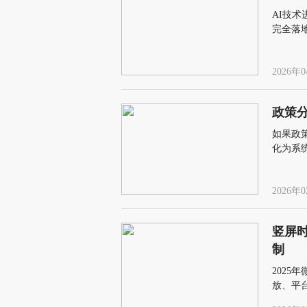
AI技
完全落
的就业
2026年0
政策
如果政
化为系
者因无
2026年0
竖屏
制
2025
放、平
贡献预计