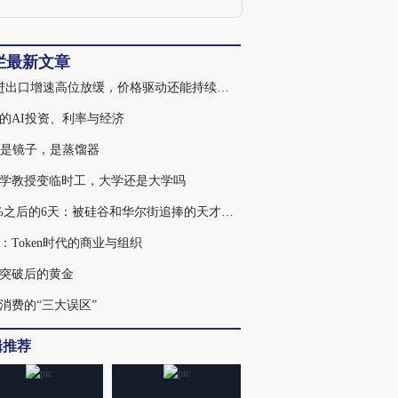
乡移民的社会经济影响、流动人口犯罪问
题、社会变革与性别差异，以及新冠疫情
防控的健康收益与成本。其学术成果已发
在Economic Journal, Nature:Human
栏最新文章
ehaviour, Review of Income and wealth,
7月进出口增速高位放缓，价格驱动还能持续多久
《经济研究》、《经济学（季刊）》等国
内外顶级期刊，并主持多项国家自然科学
的AI投资、利率与经济
基金面上项目和国家社会科学基金重点项
目。
不是镜子，是蒸馏器
学教授变临时工，大学还是大学吗
439%之后的6天：被硅谷和华尔街追捧的天才，为何走入杠杆误区
：Token时代的商业与组织
突破后的黄金
消费的“三大误区”
辑推荐