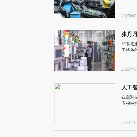
2025年0
张丹
3C制
国特色
约为40
2025年0
人工
在面对
应积极
替代性
2024年0