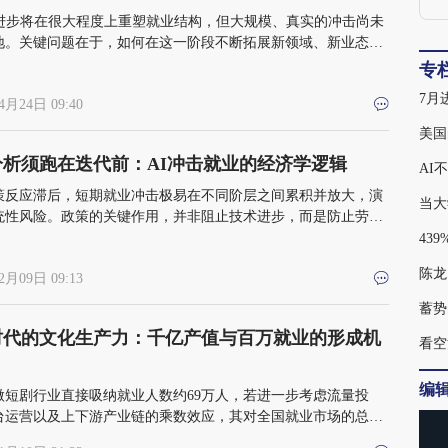
术进步将在很大程度上重塑就业结构，但大规模、真实的冲击尚未
地。关键问题在于，如何在这一阶段不断拓展新领域、新业态中
空间
表
专
B
4月24日 09:40
美国
分析须跑在迭代前：AI冲击就业的经济学逻辑
AI
策反应滞后，短期就业冲击极易在不同阶层之间累积并放大，演
当大
统性风险。政策的关键作用，并非阻止技术进步，而是防止劳动
法跨越短期调整成本，被永久性排除在新的就业结构之外
陈龙
2月09日 09:13
蓄势
时代的文化生产力：千亿产值与百万就业的形成机
看空
编
年微短剧行业直接吸纳就业人数约69万人，若进一步考虑流量投
台运营以及上下游产业链的乘数效应，其对全国就业市场的总体
将超过200万人