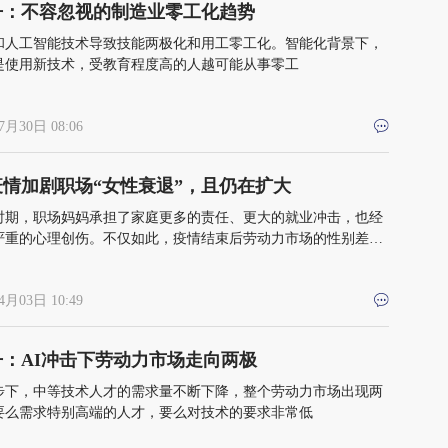
丹：不容忽视的制造业零工化趋势
和人工智能技术导致技能两极化和用工零工化。智能化背景下，
是使用新技术，受教育程度高的人越可能从事零工
7月30日 08:06
疫情加剧职场“女性衰退”，且仍在扩大
时期，职场妈妈承担了家庭更多的责任、更大的就业冲击，也经
严重的心理创伤。不仅如此，疫情结束后劳动力市场的性别差距
大趋势
4月03日 10:49
丹：AI冲击下劳动力市场走向两极
步下，中等技术人才的需求量不断下降，整个劳动力市场出现两
要么需求特别高端的人才，要么对技术的要求非常低