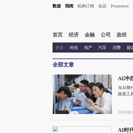
数据
我闻
机构订阅
会议
Promotion
首页
经济
金融
公司
政经
更多
科技
地产
汽车
消费
能
全部文章
AI冲
当AI
政策工
2026年0
AI