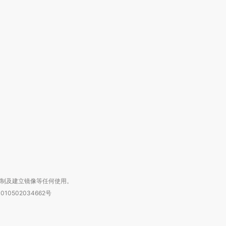
OX的吸金
马航飞行员跨国走私7万
视线｜被称为“蟑螂”的印
让中产们甘
粒摇头丸 尿检体内含3种
度Z世代 用街头抗争将教
秘鲁纳斯
”？
毒品
育部长拱下台
13人遇难
进第四届链博
【商旅对话】华住集团
技“链”接产
【特别呈现】寻找100种
CFO：不靠规模取胜，华
【特别呈
有意思的生活方式·第三对
住三大增长引擎是什么？
有意思的
复制及建立镜像等任何使用。
010502034662号