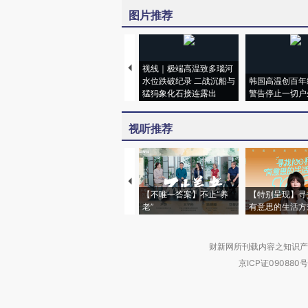
图片推荐
视线｜极端高温致多瑙河
水位跌破纪录 二战沉船与
韩国高温创百年
猛犸象化石接连露出
警告停止一切户
视听推荐
【不唯一答案】不止“养
【特别呈现】寻
老”
有意思的生活方
财新网所刊载内容之知识产
京ICP证090880号