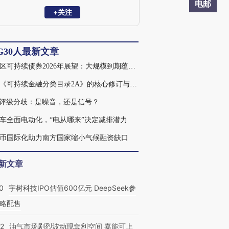
观点的作者平台，汇集政府监管、研究咨
电邮
询和商业机构的国内外ESG领域专家，分
+关注
享ESG领域专家观点，包括ESG国际发展
趋势、政策及政策解读、专项议题研究、
实践案例等内容。ESG30人论坛为非官
G30人最新文章
方、非营利性专业平台，主要宗旨为推动
中国ESG的发展。
亚太区可持续债券2026年展望：大规模到期蕴藏机遇
香港《可持续金融分类目录2A》的核心修订与制度意义
G评级分歧：是噪音，还是信号？
车全面电动化，“电从哪来”决定减排潜力
币国际化助力南方国家缩小气候融资缺口
新文章
0
宇树科技IPO估值600亿元 DeepSeek参
略配售
22
油气市场剧烈波动现套利空间 嘉能可上