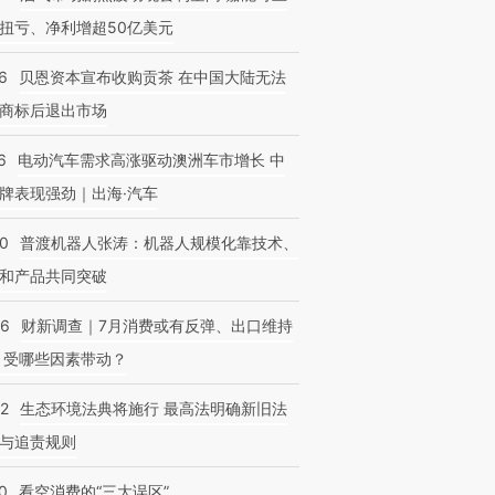
扭亏、净利增超50亿美元
6
贝恩资本宣布收购贡茶 在中国大陆无法
商标后退出市场
6
电动汽车需求高涨驱动澳洲车市增长 中
牌表现强劲｜出海·汽车
00
普渡机器人张涛：机器人规模化靠技术、
和产品共同突破
56
财新调查｜7月消费或有反弹、出口维持
 受哪些因素带动？
42
生态环境法典将施行 最高法明确新旧法
与追责规则
0
看空消费的“三大误区”