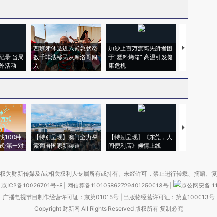
西班牙休达进入紧急状态
加沙上百万流离失所者困
视线｜HYR
纪录 当局
数千非法移民从摩洛哥闯
于“塑料烤箱” 高温引发健
术：是什么
外活动
入
康危机
心“花钱找虐
【推广】走
找100种
【特别呈现】澳门全力探
【特别呈现】《东莞，人
会，让数智科
式·第一对
索葡语国家新渠道
间便利店》倾情上线
业
权为财新传媒及/或相关权利人专属所有或持有。未经许可，禁止进行转载、摘编、
京ICP备10026701号-8
|
网信算备110105862729401250013号
|
京公网安备 11
广播电视节目制作经营许可证：京第01015号
|
出版物经营许可证：第直100013号
Copyright 财新网 All Rights Reserved 版权所有 复制必究