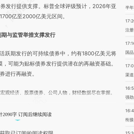
差。不代表财新观点和立场。推荐点击链接阅读原
券发行提供支撑。标普全球评级预计，2026年亚
半年
700亿至2000亿美元区间。
17:2
注册
到期与监管举措支撑发行
17:1
国品
活跃期发行的可持续债券中，约有1800亿美元将
规模，可能为贴标债券发行提供潜在的再融资基础。
17:
券进行再融资。
渠道
16:
阅宏观经济、股票债券、公司人物，财经数据尽在掌握。
强劲
16:
2090字 订阅后继续阅读
衔接
获取已订阅的阅读权限
15:1