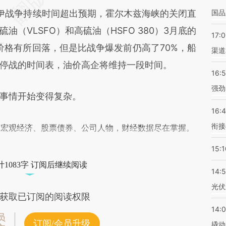
战争持续时间超出预期，霍尔木兹海峡的关闭直
国品
（VLSFO）和高硫油（HSFO 380）3月底的
17:
价格有所回落，但是比战争爆发前仍高了70%，船
渠道
停战的时间表，油价高企将维持一段时间。
16:
强劲
事情开始变得复杂。
16:
衔接
阅宏观经济、股票债券、公司人物，财经数据尽在掌握。
15:1
1083字 订阅后继续阅读
14:
光伏
获取已订阅的阅读权限
14:
员
订阅/会员升级
撬动