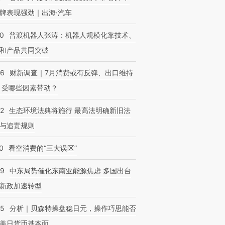
牌表现强劲｜出海·汽车
00
普渡机器人张涛：机器人规模化靠技术、
和产品共同突破
56
财新调查｜7月消费或有反弹、出口维持
 受哪些因素带动？
42
生态环境法典将施行 最高法明确新旧法
与追责规则
0
看空消费的“三大误区”
59
中东局势催化东南亚能源焦虑 多国出台
新政加速转型
05
分析｜贝森特操盘稳日元，操作巧思能否
美日货币基本面