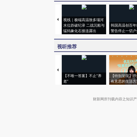
视线｜极端高温致多瑙河
水位跌破纪录 二战沉船与
韩国高温创百年
猛犸象化石接连露出
警告停止一切户
视听推荐
【不唯一答案】不止“养
【特别呈现】寻
老”
有意思的生活方
财新网所刊载内容之知识产
京ICP证090880号
违法和不良信息举报电话（涉网络暴力有