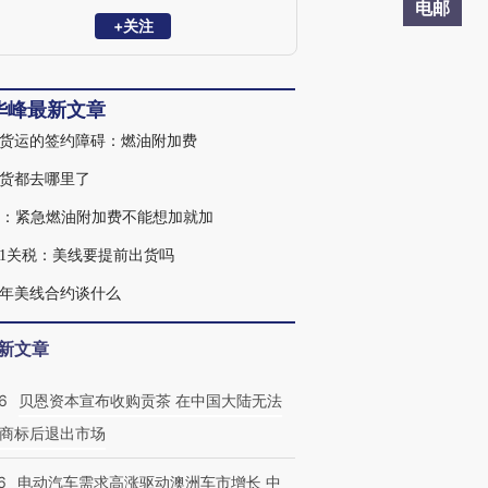
公司，2000年加入美国总统轮船（中国）
电邮
有限公司，在深圳，广州， 香港，上海等
+关注
地历任销售代表，销售经理，销售总经
理，大中国区航线总经理。2017年加入海
硕集团洛杉矶分公司，管理大洛杉矶地区
华峰最新文章
销售团队。2021年底加入致远航运美国团
队。2024年加入Duke Shipping Agency，
货运的签约障碍：燃油附加费
Duke是河北港口集团旗下合德海运美国独
家代理。
货都去哪里了
C：紧急燃油附加费不能想加就加
01关税：美线要提前出货吗
26年美线合约谈什么
新文章
6
贝恩资本宣布收购贡茶 在中国大陆无法
商标后退出市场
6
电动汽车需求高涨驱动澳洲车市增长 中