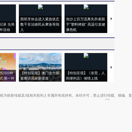
西班牙休达进入紧急状态
加沙上百万流离失所者困
视线｜HYR
纪录 当局
数千非法移民从摩洛哥闯
于“塑料烤箱” 高温引发健
术：是什么
外活动
入
康危机
心“花钱找虐
【推广】走
找100种
【特别呈现】澳门全力探
【特别呈现】《东莞，人
会，让数智科
式·第一对
索葡语国家新渠道
间便利店》倾情上线
业
权为财新传媒及/或相关权利人专属所有或持有。未经许可，禁止进行转载、摘编、
京ICP备10026701号-8
|
网信算备110105862729401250013号
|
京公网安备 11
广播电视节目制作经营许可证：京第01015号
|
出版物经营许可证：第直100013号
Copyright 财新网 All Rights Reserved 版权所有 复制必究
害信息举报、未成年人举报、谣言信息）：010-85905050 13195200605 举报邮