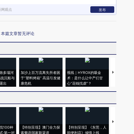
新网观点
发布
本篇文章暂无评论
致多瑙河
加沙上百万流离失所者困
视线｜HYROX的吸金
马航飞行员
二战沉船与
于“塑料烤箱” 高温引发健
术：是什么让中产们甘
粒摇头丸 尿
露出
康危机
心“花钱找虐”？
毒品
【推广】走
找100种
【特别呈现】澳门全力探
【特别呈现】《东莞，人
会，让数智科
式·第一对
索葡语国家新渠道
间便利店》倾情上线
业