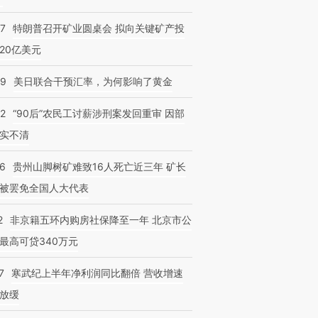
57
特朗普召开矿业圆桌会 拟向关键矿产投
20亿美元
09
美日联合干预汇率，为何影响了黄金
32
“90后”农民工讨薪涉刑案发回重审 因部
实不清
36
贵州山脚树矿难致16人死亡近三年 矿长
被罢免全国人大代表
2
非京籍五环内购房社保降至一年 北京市公
最高可贷340万元
7
寒武纪上半年净利润同比翻倍 营收增速
放缓