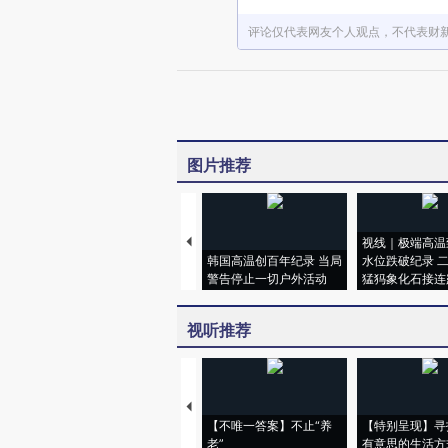
评论仅代表网友个人观点，不代表财
图片推荐
视线｜极端高温
韩国高温创百年纪录 当局
水位跌破纪录 
警告停止一切户外活动
猛犸象化石接连
视听推荐
【不唯一答案】不止“养
【特别呈现】寻
老”
有意思的生活方