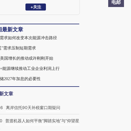
顿分行，并曾在基金管理行业有多年实操
电邮
经验。
+关注
峘最新文章
需求如何改变本次能源冲击路径
迟”需求压制短期需求
对美国增长的推动或许刚刚开始
链+能源继续推动工业企业利润上行
储2027年加息的必要性
新文章
46
离岸信托90天补税窗口期疑问
00
普渡机器人如何平衡“脚踏实地”与“仰望星
？