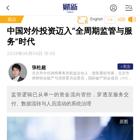
观点
English
试听
T中
中国对外投资迈入“全周期监管与服
务”时代
2026年06月04日 16:06
+关注
张杜超
北京市中伦律师事务所权益合伙人，债务重组专家，北京市
律师协会破产与清算委员会委员，国际破产协会成员（INSO
L）。
监管逻辑已从单一的资金流向管控，穿透至服务交
付、数据流转与人员流动的系统治理
原图