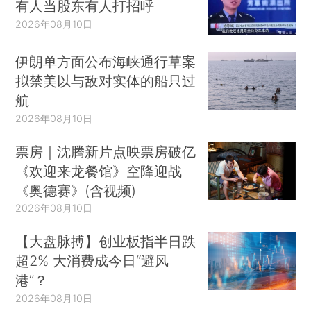
有人当股东有人打招呼
2026年08月10日
伊朗单方面公布海峡通行草案
拟禁美以与敌对实体的船只过
航
2026年08月10日
票房｜沈腾新片点映票房破亿
《欢迎来龙餐馆》空降迎战
《奥德赛》(含视频)
2026年08月10日
【大盘脉搏】创业板指半日跌
超2% 大消费成今日“避风
港”？
2026年08月10日