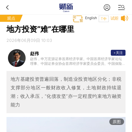
观点
English
试听
T中
地方投资“难”在哪里
2026年06月09日 10:03
+关注
赵伟
赵伟，申万宏源证券首席经济学家。中国首席经济学家论坛
理事、中国证券业协会首席经济学家委员会委员、中国保险
资管协会 ”IAMAC资管百人“专家库专家、北外滩国际金融学
会理事，国家会计学院CPA创新发展研究中心特邀理事、学
术顾问等。复旦大学、浙江大学、中国人民大学专硕校外导
地方基建投资普遍回落，制造业投资地区分化；非税
师，中国农业大学客座研究员、专硕导师。新财富最佳分析
支撑部分地区一般财政收入修复，土地财政持续退
师、水晶球最佳分析师、金牛奖最具价值首席分析师等。代
表性著作《转型之机》、《蜕变·新生》等。
潮；收入承压，“化债攻坚”亦一定程度约束地方融资
能力
原图