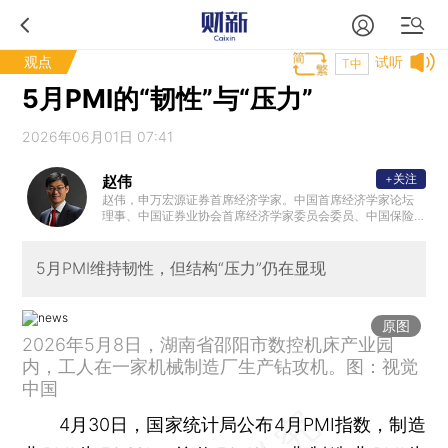
观点
试听
T中
5月PMI的“韧性”与“压力”
2026年06月01日 07:41
+关注
赵伟
赵伟，申万宏源证券首席经济学家。中国首席经济学家论坛
理事、中国证券业协会首席经济学家委员会委员、中国保险
资管协会 ”IAMAC资管百人“专家库专家、北外滩国际金融学
会理事，国家会计学院CPA创新发展研究中心特邀理事、学
术顾问等。复旦大学、浙江大学、中国人民大学专硕校外导
5月PMI维持韧性，但结构“压力”仍在显现
师，中国农业大学客座研究员、专硕导师。新财富最佳分析
师、水晶球最佳分析师、金牛奖最具价值首席分析师等。代
表性著作《转型之机》、《蜕变·新生》等。
原图
2026年5月8日，湖南省邵阳市数控机床产业园
内，工人在一家机械制造厂生产钻攻机。图：视觉
中国
4月30日，国家统计局公布4月PMI指数，制造