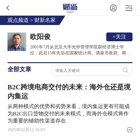
观点频道
>
财新名家
欧阳俊
+关注
2001年7月从北京大学光华管理学院获经济博士学
位，此后15年先后在国家统计局、酒泉市政府、商务
部和驻圭亚那大使馆任职。2016年7月至今就职于西
南财经大学，担任经济与管理研究院教授，兼任拉美
全部文章
加勒比经济金融研究中心主任，开设课程《国家间一
体化理论与实践》。2017年12月参与成立劳动经济学
会就业促进专业委员会，被选举担任专委会秘书长。
B2C跨境电商交付的未来：海外仓还是境
当前研究聚焦于国际经济治理、拉美加勒比研究和就
业促进等三个领域，近年在各类主流媒体就上述领域
内集运
的问题发表深度评论50余篇。
从两种模式的优势和劣势来看，境内集运更有可能成
为B2C出口货物交付的未来模式，而海外仓模式将作
为重要的辅助性渠道存在
2025年02月12 16:07