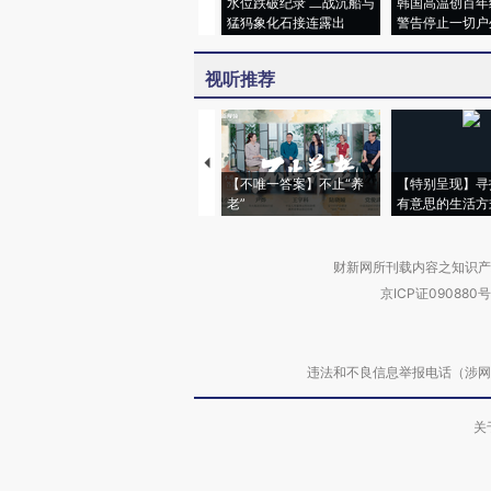
水位跌破纪录 二战沉船与
韩国高温创百年
猛犸象化石接连露出
警告停止一切户
视听推荐
【不唯一答案】不止“养
【特别呈现】寻
老”
有意思的生活方
财新网所刊载内容之知识产
京ICP证090880号
违法和不良信息举报电话（涉网络暴力有
关