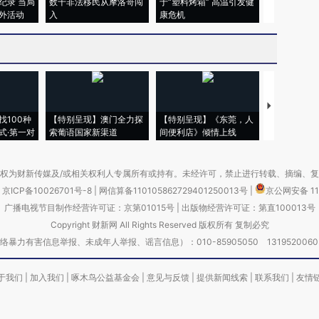
纪录 当局
数千非法移民从摩洛哥闯
于“塑料烤箱” 高温引发健
术：是什么
外活动
入
康危机
心“花钱找虐
【推广】走
找100种
【特别呈现】澳门全力探
【特别呈现】《东莞，人
会，让数智科
式·第一对
索葡语国家新渠道
间便利店》倾情上线
业
权为财新传媒及/或相关权利人专属所有或持有。未经许可，禁止进行转载、摘编、
京ICP备10026701号-8
|
网信算备110105862729401250013号
|
京公网安备 11
广播电视节目制作经营许可证：京第01015号
|
出版物经营许可证：第直100013号
Copyright 财新网 All Rights Reserved 版权所有 复制必究
害信息举报、未成年人举报、谣言信息）：010-85905050 13195200605 举报邮
于我们
|
加入我们
|
啄木鸟公益基金会
|
意见与反馈
|
提供新闻线索
|
联系我们
|
友情