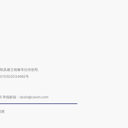
让中产们甘
粒摇头丸 尿检体内含3种
度Z世代 用街头抗争将教
秘鲁纳斯
”？
毒品
育部长拱下台
13人遇难
进第四届链博
【商旅对话】华住集团
技“链”接产
【特别呈现】寻找100种
CFO：不靠规模取胜，华
【特别呈
有意思的生活方式·第三对
住三大增长引擎是什么？
有意思的
复制及建立镜像等任何使用。
010502034662号
箱：laixin@caixin.com
链接