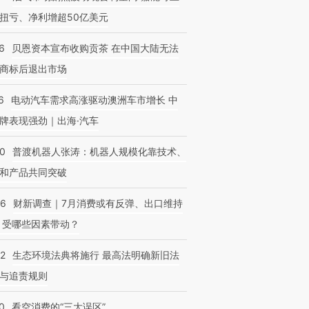
扭亏、净利增超50亿美元
6
贝恩资本宣布收购贡茶 在中国大陆无法
商标后退出市场
6
电动汽车需求高涨驱动澳洲车市增长 中
牌表现强劲｜出海·汽车
00
普渡机器人张涛：机器人规模化靠技术、
和产品共同突破
56
财新调查｜7月消费或有反弹、出口维持
 受哪些因素带动？
42
生态环境法典将施行 最高法明确新旧法
与追责规则
0
看空消费的“三大误区”