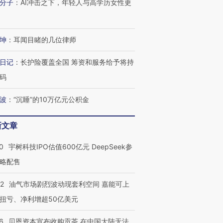
分子
：
AI冲击之下，年轻人与高学历女性更
坤
：
耳闻目睹的几位律师
日记
：
长护险覆盖全国 筹资和服务给予将持
码
OX的吸金
马航飞行员跨国走私7万
视线｜被称为“蟑螂”的印
让中产们甘
粒摇头丸 尿检体内含3种
度Z世代 用街头抗争将教
秘鲁纳斯
”？
毒品
育部长拱下台
13人遇难
波
：
“沉睡”的10万亿元公积金
新文章
0
宇树科技IPO估值600亿元 DeepSeek参
进第四届链博
【商旅对话】华住集团
略配售
技“链”接产
【特别呈现】寻找100种
CFO：不靠规模取胜，华
【特别呈
有意思的生活方式·第三对
住三大增长引擎是什么？
有意思的
22
油气市场剧烈波动现套利空间 嘉能可上
扭亏、净利增超50亿美元
6
贝恩资本宣布收购贡茶 在中国大陆无法