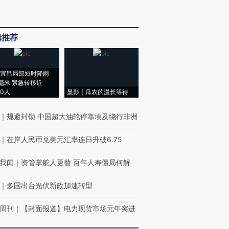
辑推荐
宜昌局部短时降雨
8毫米 紧急转移近
00人
显影｜瓜农的漫长等待
｜
规避封锁 中国超大油轮停靠埃及绕行非洲
｜
在岸人民币兑美元汇率连日升破6.75
我闻
｜
资管掌舵人更替 百年人寿僵局何解
｜
多国出台光伏新政加速转型
周刊
｜
【封面报道】电力现货市场元年突进