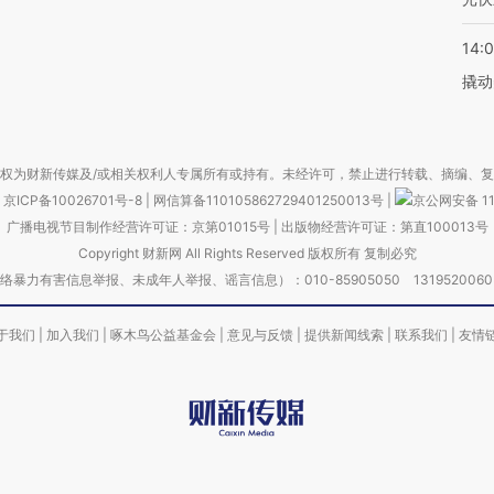
14:
撬动
权为财新传媒及/或相关权利人专属所有或持有。未经许可，禁止进行转载、摘编、
京ICP备10026701号-8
|
网信算备110105862729401250013号
|
京公网安备 11
广播电视节目制作经营许可证：京第01015号
|
出版物经营许可证：第直100013号
Copyright 财新网 All Rights Reserved 版权所有 复制必究
害信息举报、未成年人举报、谣言信息）：010-85905050 13195200605 举报邮
于我们
|
加入我们
|
啄木鸟公益基金会
|
意见与反馈
|
提供新闻线索
|
联系我们
|
友情