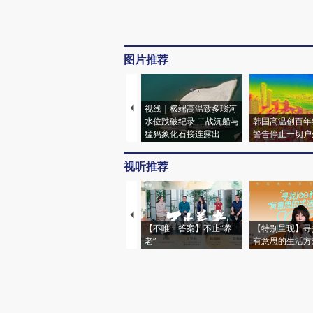
图片推荐
视线｜极端高温致多瑙河
水位跌破纪录 二战沉船与
韩国高温创百年
猛犸象化石接连露出
警告停止一切户
视听推荐
【不唯一答案】不止“养
【特别呈现】寻
老”
有意思的生活方