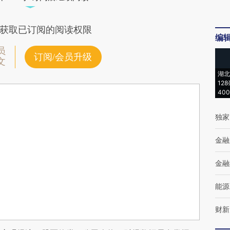
获取已订阅的阅读权限
编
员
订阅/会员升级
文
湖北
12
40
独家
金融
金融
能源
财新