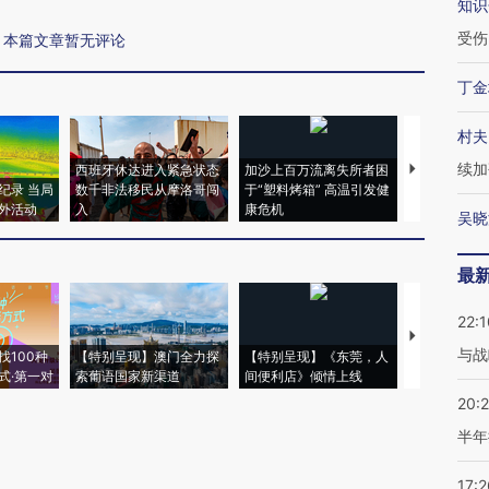
知识
受伤
本篇文章暂无评论
丁金
村夫
续加
西班牙休达进入紧急状态
加沙上百万流离失所者困
视线｜HYR
纪录 当局
数千非法移民从摩洛哥闯
于“塑料烤箱” 高温引发健
术：是什么
外活动
入
康危机
心“花钱找虐
吴晓
最
22:1
【推广】走
与战
找100种
【特别呈现】澳门全力探
【特别呈现】《东莞，人
会，让数智科
式·第一对
索葡语国家新渠道
间便利店》倾情上线
业
20:
半年
17:2