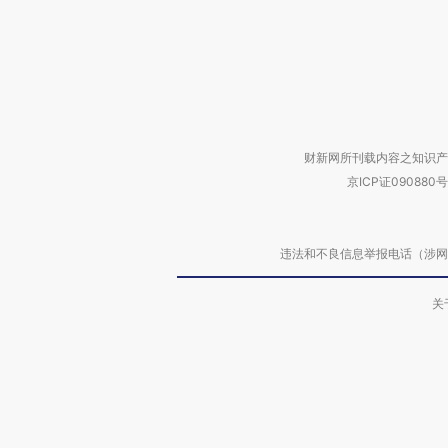
财新网所刊载内容之知识产
京ICP证090880号
违法和不良信息举报电话（涉网络暴力有
关