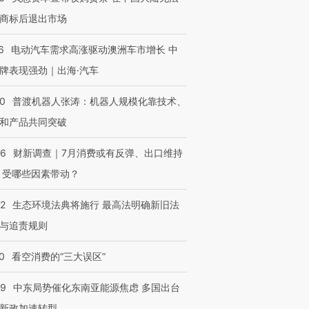
商标后退出市场
6
电动汽车需求高涨驱动澳洲车市增长 中
牌表现强劲｜出海·汽车
00
普渡机器人张涛：机器人规模化靠技术、
和产品共同突破
56
财新调查｜7月消费或有反弹、出口维持
 受哪些因素带动？
42
生态环境法典将施行 最高法明确新旧法
与追责规则
0
看空消费的“三大误区”
59
中东局势催化东南亚能源焦虑 多国出台
新政加速转型