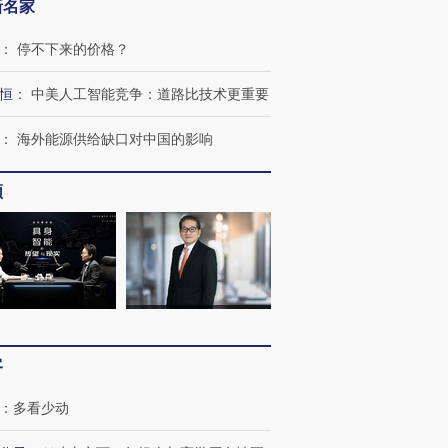
新名家
：
停不下来的价格？
恒
：
中美人工智能竞争：道路比技术更重要
：
海外能源供给缺口对中国的影响
频
客
：
多看少动