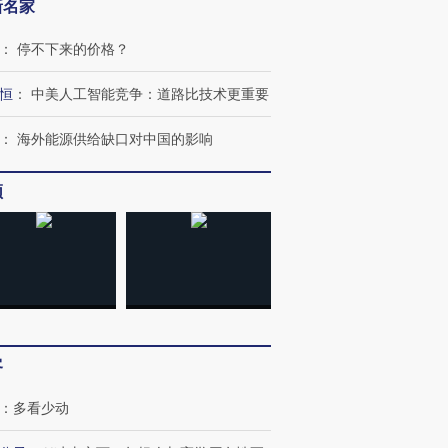
新名家
：
停不下来的价格？
恒
：
中美人工智能竞争：道路比技术更重要
：
海外能源供给缺口对中国的影响
频
客
：
多看少动