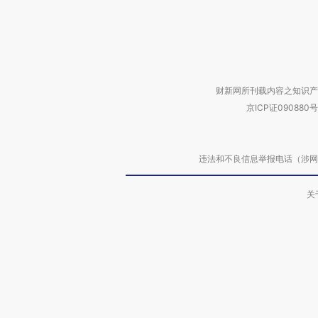
财新网所刊载内容之知识产
京ICP证090880号
违法和不良信息举报电话（涉网络暴力有
关