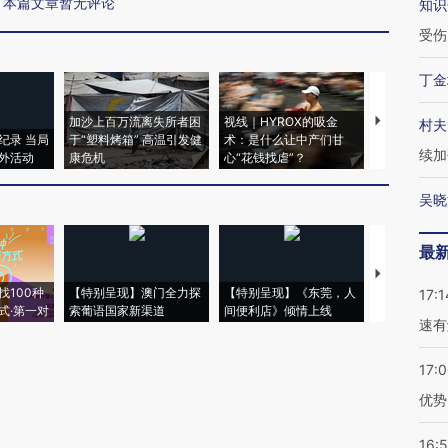
本篇文章暂无评论
知识
受伤
丁金
加沙上百万流离失所者困
视线｜HYROX的吸金
马航飞行员
村夫
纪录 当局
于“塑料烤箱” 高温引发健
术：是什么让中产们甘
粒摇头丸 尿
续加
外活动
康危机
心“花钱找虐”？
毒品
吴晓
最
【推广】走
找100种
【特别呈现】澳门全力探
【特别呈现】《东莞，人
会，让数智科
17:1
式·第一对
索葡语国家新渠道
间便利店》倾情上线
业
速有
17:
优势
16: