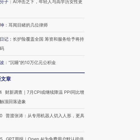
分子
：
AI冲击之下，年轻人与高学历女性更
坤
：
耳闻目睹的几位律师
跨国走私7万
视线｜被称为“蟑螂”的印
视线｜“入侵”还是“人道危
日记
：
长护险覆盖全国 筹资和服务给予将持
检体内含3种
度Z世代 用街头抗争将教
机”？难民潮撕裂西班牙
秘鲁纳斯
码
育部长拱下台
飞地休达
13人遇难
波
：
“沉睡”的10万亿元公积金
新文章
进第四届链博
【商旅对话】华住集团
技“链”接产
【特别呈现】寻找100种
CFO：不靠规模取胜，华
【特别呈
4
财新调查｜7月CPI或继续降温 PPI同比增
有意思的生活方式·第三对
住三大增长引擎是什么？
有意思的
触顶回落迹象
00
普渡张涛：从专用机器人切入人形，更具
55
GPT周报｜Open AI为免费用户默认提供