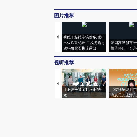
图片推荐
视线｜极端高温致多瑙河
水位跌破纪录 二战沉船与
韩国高温创百年
猛犸象化石接连露出
警告停止一切户
视听推荐
【不唯一答案】不止“养
【特别呈现】寻
老”
有意思的生活方