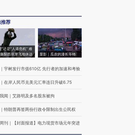
辑推荐
侵”还是“人道危机” 难
撕裂西班牙飞地休达
显影｜瓜农的漫长等待
｜
宇树发行市值610亿 先行者的加速和考验
｜
在岸人民币兑美元汇率连日升破6.75
我闻
｜
艾路明及多名股东被拘
｜
特朗普再签两份行政令限制出生公民权
周刊
｜
【封面报道】电力现货市场元年突进