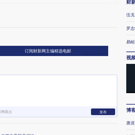
财
伍戈
罗志
易峘
订阅财新网主编精选电邮
视
博
新网观点
发布
唐涯