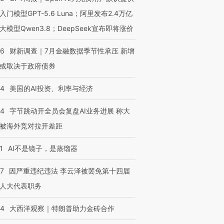
入门模型GPT-5.6 Luna；阿里发布2.4万亿
大模型Qwen3.8；DeepSeek宣布即将涨价
46
财新调查｜7月金融数据季节性承压 新增
或取决于政府债券
44
美国的AI投资、利率与经济
44
字节跳动开全员会复盘AI业务进展 称大
被海外竞对拉开差距
1
AI不是镜子，是蒸馏器
07
因严重违纪违法 李云泽被罢免第十四届
人大代表职务
44
大西洋观察｜特朗普助力金砖合作