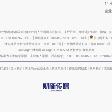
14:
企业
权为财新传媒及/或相关权利人专属所有或持有。未经许可，禁止进行转载、摘编、
京ICP备10026701号-8
|
网信算备110105862729401250013号
|
京公网安备 11
广播电视节目制作经营许可证：京第01015号
|
出版物经营许可证：第直100013号
Copyright 财新网 All Rights Reserved 版权所有 复制必究
害信息举报、未成年人举报、谣言信息）：010-85905050 13195200605 举报邮
于我们
|
加入我们
|
啄木鸟公益基金会
|
意见与反馈
|
提供新闻线索
|
联系我们
|
友情