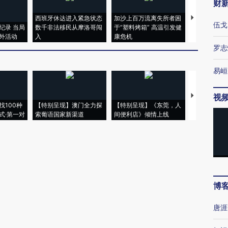
财
西班牙休达进入紧急状态
加沙上百万流离失所者困
视线｜HYR
伍戈
纪录 当局
数千非法移民从摩洛哥闯
于“塑料烤箱” 高温引发健
术：是什么
外活动
入
康危机
心“花钱找虐
罗志
易峘
【推广】走
视
找100种
【特别呈现】澳门全力探
【特别呈现】《东莞，人
会，让数智科
式·第一对
索葡语国家新渠道
间便利店》倾情上线
业
博
唐涯