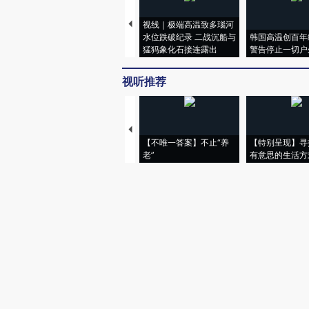
视线｜极端高温致多瑙河
水位跌破纪录 二战沉船与
韩国高温创百年
猛犸象化石接连露出
警告停止一切户
视听推荐
【不唯一答案】不止“养
【特别呈现】寻
老”
有意思的生活方