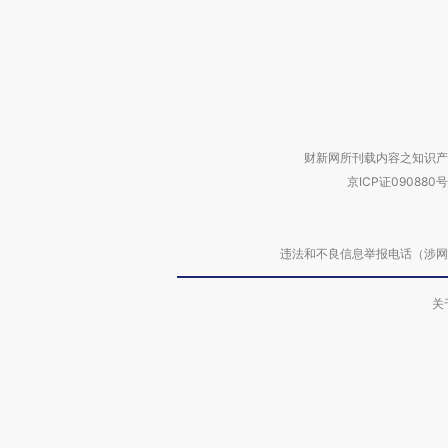
财新网所刊载内容之知识产
京ICP证090880号
违法和不良信息举报电话（涉网络暴力有
关