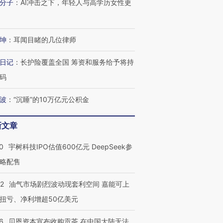
分子
：
AI冲击之下，年轻人与高学历女性更
坤
：
耳闻目睹的几位律师
日记
：
长护险覆盖全国 筹资和服务给予将持
码
波
：
“沉睡”的10万亿元公积金
新文章
0
宇树科技IPO估值600亿元 DeepSeek参
略配售
22
油气市场剧烈波动现套利空间 嘉能可上
扭亏、净利增超50亿美元
6
贝恩资本宣布收购贡茶 在中国大陆无法