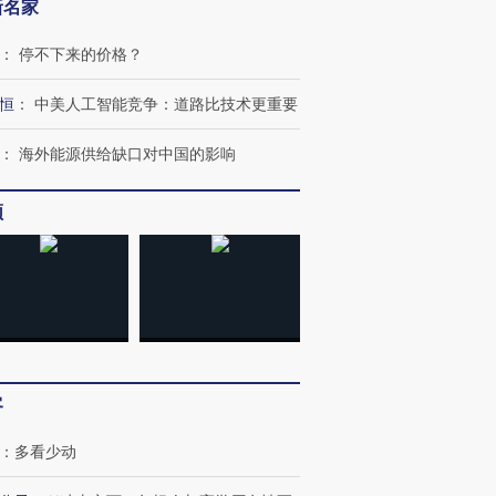
新名家
OX的吸金
马航飞行员跨国走私7万
视线｜被称为“蟑螂”的印
：
停不下来的价格？
让中产们甘
粒摇头丸 尿检体内含3种
度Z世代 用街头抗争将教
秘鲁纳斯
”？
毒品
育部长拱下台
13人遇难
恒
：
中美人工智能竞争：道路比技术更重要
：
海外能源供给缺口对中国的影响
进第四届链博
频
【商旅对话】华住集团
技“链”接产
【特别呈现】寻找100种
CFO：不靠规模取胜，华
【特别呈
有意思的生活方式·第三对
住三大增长引擎是什么？
有意思的
客
：
多看少动