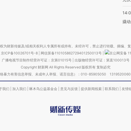
14:
撬动
权为财新传媒及/或相关权利人专属所有或持有。未经许可，禁止进行转载、摘编、
京ICP备10026701号-8
|
网信算备110105862729401250013号
|
京公网安备 11
广播电视节目制作经营许可证：京第01015号
|
出版物经营许可证：第直100013号
Copyright 财新网 All Rights Reserved 版权所有 复制必究
害信息举报、未成年人举报、谣言信息）：010-85905050 13195200605 举报邮
于我们
|
加入我们
|
啄木鸟公益基金会
|
意见与反馈
|
提供新闻线索
|
联系我们
|
友情