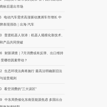
商标后退出市场
6
电动汽车需求高涨驱动澳洲车市增长 中
牌表现强劲｜出海·汽车
00
普渡机器人张涛：机器人规模化靠技术、
和产品共同突破
56
财新调查｜7月消费或有反弹、出口维持
 受哪些因素带动？
42
生态环境法典将施行 最高法明确新旧法
与追责规则
0
看空消费的“三大误区”
59
中东局势催化东南亚能源焦虑 多国出台
新政加速转型