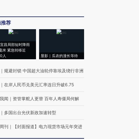
辑推荐
宜昌局部短时降雨
8毫米 紧急转移近
00人
显影｜瓜农的漫长等待
｜
规避封锁 中国超大油轮停靠埃及绕行非洲
｜
在岸人民币兑美元汇率连日升破6.75
我闻
｜
资管掌舵人更替 百年人寿僵局何解
｜
多国出台光伏新政加速转型
周刊
｜
【封面报道】电力现货市场元年突进