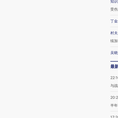
知识
受伤
丁金
村夫
续加
吴晓
最
22:1
与战
20:
半年
17:2