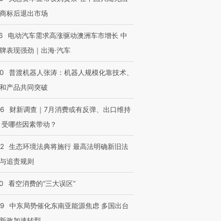
商标后退出市场
6
电动汽车需求高涨驱动澳洲车市增长 中
牌表现强劲｜出海·汽车
00
普渡机器人张涛：机器人规模化靠技术、
和产品共同突破
56
财新调查｜7月消费或有反弹、出口维持
 受哪些因素带动？
42
生态环境法典将施行 最高法明确新旧法
与追责规则
0
看空消费的“三大误区”
59
中东局势催化东南亚能源焦虑 多国出台
新政加速转型