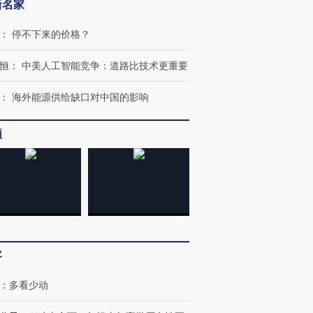
OX的吸金
马航飞行员跨国走私7万
视线｜被称为“蟑螂”的印
新名家
让中产们甘
粒摇头丸 尿检体内含3种
度Z世代 用街头抗争将教
秘鲁纳斯
”？
毒品
育部长拱下台
13人遇难
：
停不下来的价格？
恒
：
中美人工智能竞争：道路比技术更重要
：
海外能源供给缺口对中国的影响
进第四届链博
【商旅对话】华住集团
技“链”接产
【特别呈现】寻找100种
CFO：不靠规模取胜，华
【特别呈
频
有意思的生活方式·第三对
住三大增长引擎是什么？
有意思的
客
：
多看少动