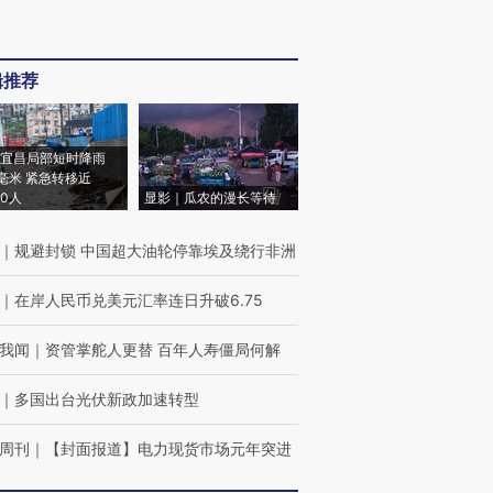
辑推荐
宜昌局部短时降雨
8毫米 紧急转移近
00人
显影｜瓜农的漫长等待
｜
规避封锁 中国超大油轮停靠埃及绕行非洲
｜
在岸人民币兑美元汇率连日升破6.75
我闻
｜
资管掌舵人更替 百年人寿僵局何解
｜
多国出台光伏新政加速转型
周刊
｜
【封面报道】电力现货市场元年突进