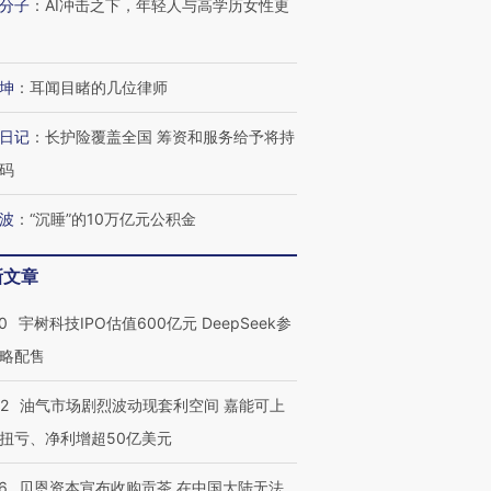
分子
：
AI冲击之下，年轻人与高学历女性更
坤
：
耳闻目睹的几位律师
日记
：
长护险覆盖全国 筹资和服务给予将持
码
波
：
“沉睡”的10万亿元公积金
新文章
0
宇树科技IPO估值600亿元 DeepSeek参
略配售
22
油气市场剧烈波动现套利空间 嘉能可上
扭亏、净利增超50亿美元
6
贝恩资本宣布收购贡茶 在中国大陆无法