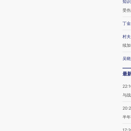
知识
受伤
丁金
村夫
续加
吴晓
最
22:1
与战
20:
半年
17:2