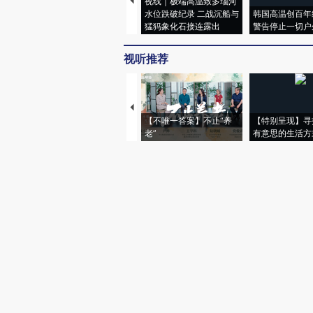
视线｜极端高温致多瑙河
水位跌破纪录 二战沉船与
韩国高温创百年
猛犸象化石接连露出
警告停止一切户
视听推荐
【不唯一答案】不止“养
【特别呈现】寻
老”
有意思的生活方