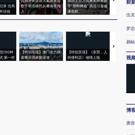
西班牙休达进入紧急状态
加沙上百万流离失所者困
视线｜HYR
财
纪录 当局
数千非法移民从摩洛哥闯
于“塑料烤箱” 高温引发健
术：是什么
外活动
入
康危机
心“花钱找虐
伍戈
罗志
易峘
【推广】走
找100种
【特别呈现】澳门全力探
【特别呈现】《东莞，人
会，让数智科
视
式·第一对
索葡语国家新渠道
间便利店》倾情上线
业
博
唐涯