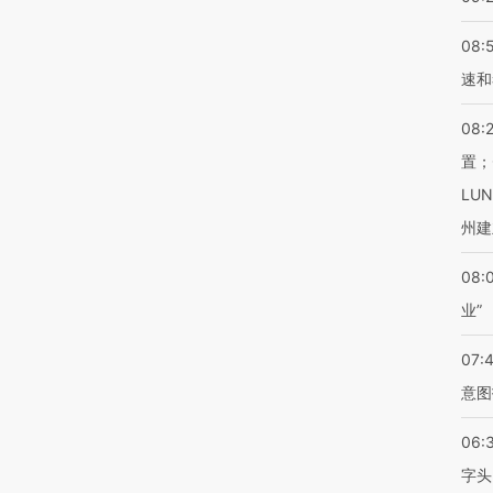
08:
速和
08:
置；
LU
州建
08:
业”
07:
意图
06:
字头