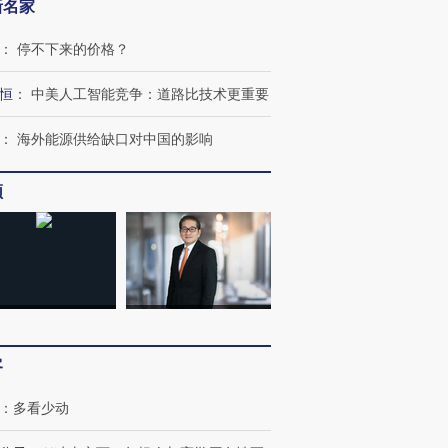
新名家
：
停不下来的价格？
恒
：
中美人工智能竞争：道路比技术更重要
：
海外能源供给缺口对中国的影响
OX的吸金
马航飞行员跨国走私7万
视线｜被称为“蟑螂”的印
让中产们甘
粒摇头丸 尿检体内含3种
度Z世代 用街头抗争将教
秘鲁纳斯
频
”？
毒品
育部长拱下台
13人遇难
进第四届链博
【商旅对话】华住集团
技“链”接产
【特别呈现】寻找100种
CFO：不靠规模取胜，华
【特别呈
有意思的生活方式·第三对
住三大增长引擎是什么？
有意思的
客
：
多看少动