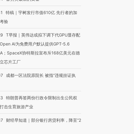
51
特稿｜宇树发行市值610亿 先行者的加
考验
29
T早报｜英伟达或拟下调下代GPU显存配
Open AI为免费用户默认提供GPT-5.6
NA；SpaceX协特斯拉宣布斥168亿美元在德
立芯片工厂
07
成都一区法院原院长 被指“违规挂证执
43
特朗普再签两份行政令限制出生公民权
打击生育旅游产业
37
财经早知道｜部分银行房贷利率，降至“2