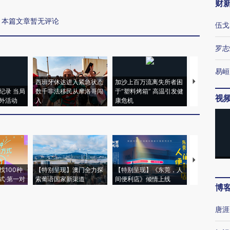
财
本篇文章暂无评论
伍戈
罗志
易峘
西班牙休达进入紧急状态
加沙上百万流离失所者困
视线｜HYR
纪录 当局
数千非法移民从摩洛哥闯
于“塑料烤箱” 高温引发健
术：是什么
视
外活动
入
康危机
心“花钱找虐
【推广】走
找100种
【特别呈现】澳门全力探
【特别呈现】《东莞，人
会，让数智科
式·第一对
索葡语国家新渠道
间便利店》倾情上线
业
博
唐涯