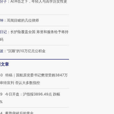
分子
：
AI冲击之下，年轻人与高学历女性更
坤
：
耳闻目睹的几位律师
日记
：
长护险覆盖全国 筹资和服务给予将持
码
波
：
“沉睡”的10万亿元公积金
新文章
50
特稿｜国航原党委书记樊澄受贿3847万
审待宣判 否认大多数指控
29
今日开盘：沪指报3896.49点 跌幅
0%
24
蓄势突破后的黄金