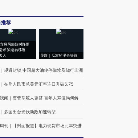
辑推荐
宜昌局部短时降雨
8毫米 紧急转移近
00人
显影｜瓜农的漫长等待
｜
规避封锁 中国超大油轮停靠埃及绕行非洲
｜
在岸人民币兑美元汇率连日升破6.75
我闻
｜
资管掌舵人更替 百年人寿僵局何解
｜
多国出台光伏新政加速转型
周刊
｜
【封面报道】电力现货市场元年突进