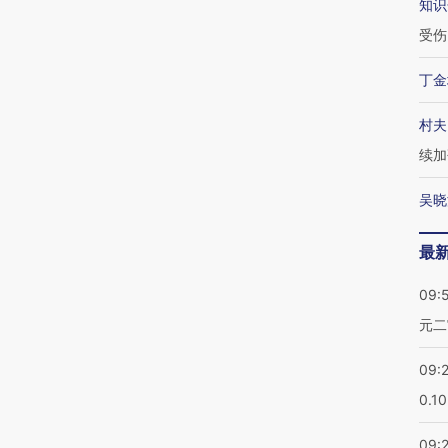
知识
受伤
丁金
村夫
续加
吴晓
最
09:
元二
09:
0.1
09: