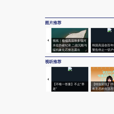
图片推荐
视线｜极端高温致多瑙河
水位跌破纪录 二战沉船与
韩国高温创百年
猛犸象化石接连露出
警告停止一切户
视听推荐
【不唯一答案】不止“养
【特别呈现】寻
老”
有意思的生活方