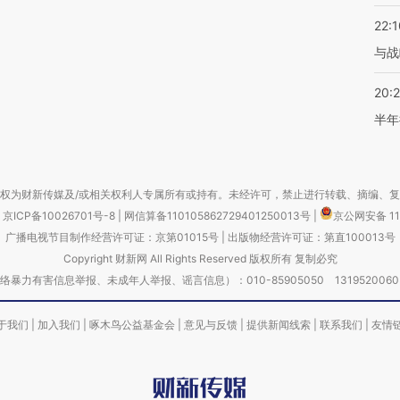
22:1
与战
20:
半年
权为财新传媒及/或相关权利人专属所有或持有。未经许可，禁止进行转载、摘编、
京ICP备10026701号-8
|
网信算备110105862729401250013号
|
京公网安备 11
广播电视节目制作经营许可证：京第01015号
|
出版物经营许可证：第直100013号
Copyright 财新网 All Rights Reserved 版权所有 复制必究
害信息举报、未成年人举报、谣言信息）：010-85905050 13195200605 举报邮
于我们
|
加入我们
|
啄木鸟公益基金会
|
意见与反馈
|
提供新闻线索
|
联系我们
|
友情