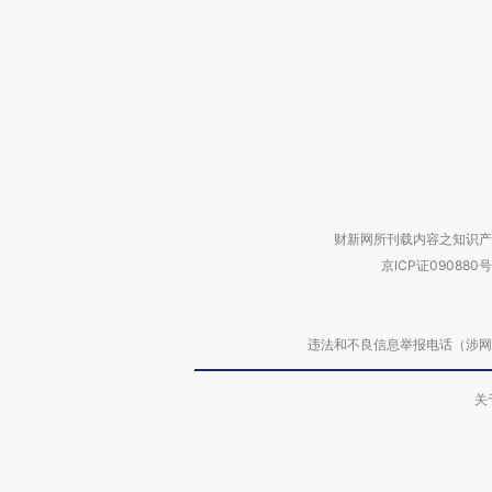
财新网所刊载内容之知识产
京ICP证090880号
违法和不良信息举报电话（涉网络暴力有
关