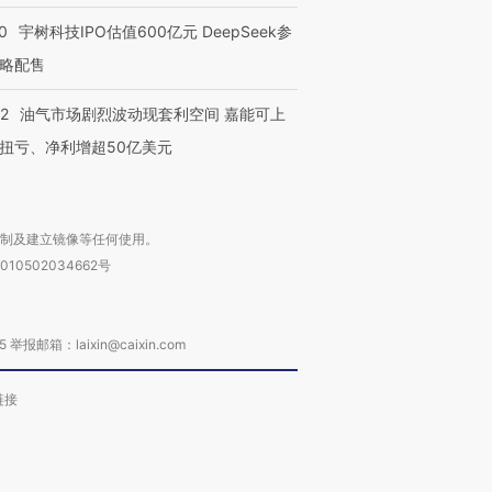
0
宇树科技IPO估值600亿元 DeepSeek参
略配售
22
油气市场剧烈波动现套利空间 嘉能可上
扭亏、净利增超50亿美元
复制及建立镜像等任何使用。
010502034662号
箱：laixin@caixin.com
链接