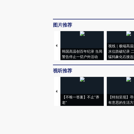
图片推荐
视线｜极端高温
韩国高温创百年纪录 当局
水位跌破纪录 
警告停止一切户外活动
猛犸象化石接连
视听推荐
【不唯一答案】不止“养
【特别呈现】寻
老”
有意思的生活方