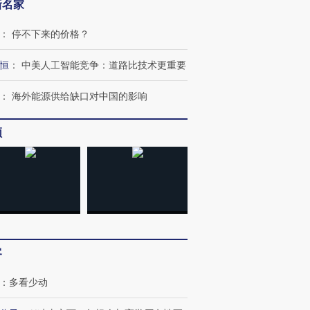
新名家
：
停不下来的价格？
恒
：
中美人工智能竞争：道路比技术更重要
：
海外能源供给缺口对中国的影响
跨国走私7万
视线｜被称为“蟑螂”的印
视线｜“入侵”还是“人道危
检体内含3种
度Z世代 用街头抗争将教
机”？难民潮撕裂西班牙
秘鲁纳斯
频
育部长拱下台
飞地休达
13人遇难
进第四届链博
【商旅对话】华住集团
技“链”接产
【特别呈现】寻找100种
CFO：不靠规模取胜，华
【特别呈
有意思的生活方式·第三对
住三大增长引擎是什么？
有意思的
客
：
多看少动