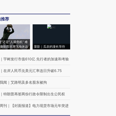
辑推荐
侵”还是“人道危机” 难
撕裂西班牙飞地休达
显影｜瓜农的漫长等待
｜
宇树发行市值610亿 先行者的加速和考验
｜
在岸人民币兑美元汇率连日升破6.75
我闻
｜
艾路明及多名股东被拘
｜
特朗普再签两份行政令限制出生公民权
周刊
｜
【封面报道】电力现货市场元年突进