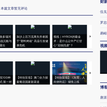
财
本篇文章暂无评论
伍戈
罗志
易峘
致多瑙河
加沙上百万流离失所者困
视线｜HYROX的吸金
马航飞行员
二战沉船与
于“塑料烤箱” 高温引发健
术：是什么让中产们甘
粒摇头丸 尿
视
露出
康危机
心“花钱找虐”？
毒品
【推广】走
找100种
【特别呈现】澳门全力探
【特别呈现】《东莞，人
会，让数智科
式·第一对
索葡语国家新渠道
间便利店》倾情上线
业
博
唐涯