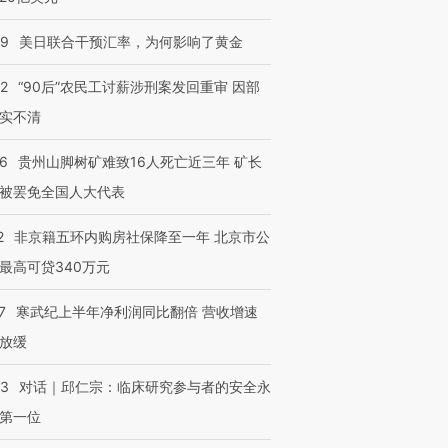
09
美日联合干预汇率，为何影响了黄金
32
“90后”农民工讨薪涉刑案发回重审 因部
实不清
36
贵州山脚树矿难致16人死亡近三年 矿长
被罢免全国人大代表
2
非京籍五环内购房社保降至一年 北京市公
最高可贷340万元
7
寒武纪上半年净利润同比翻倍 营收增速
放缓
53
对话｜邱仁宗：临床研究参与者的安全永
第一位