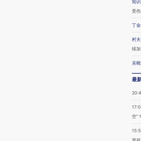
知识
受伤
丁金
村夫
续加
吴晓
最
20:
17:
空”
15:
资超