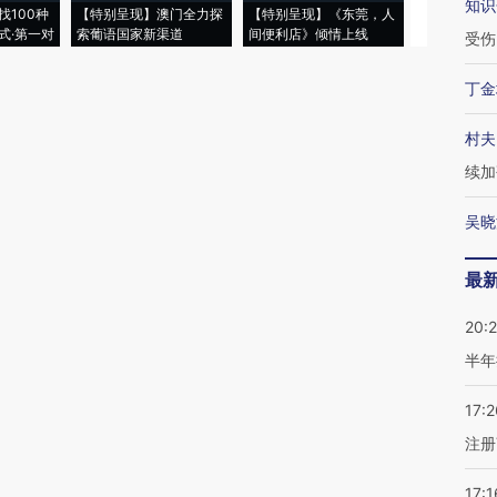
知识
找100种
【特别呈现】澳门全力探
【特别呈现】《东莞，人
会，让数智科
式·第一对
索葡语国家新渠道
间便利店》倾情上线
业
受伤
丁金
村夫
续加
吴晓
最
20:
半年
17:2
注册
17:1