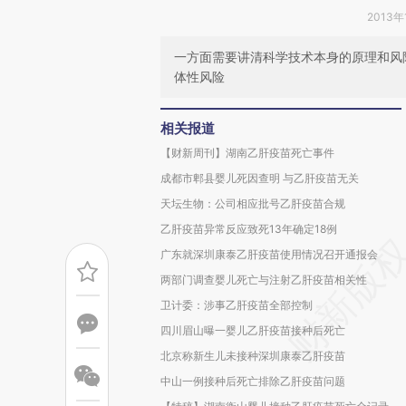
2013年
一方面需要讲清科学技术本身的原理和风
体性风险
相关报道
【财新周刊】湖南乙肝疫苗死亡事件
成都市郫县婴儿死因查明 与乙肝疫苗无关
天坛生物：公司相应批号乙肝疫苗合规
乙肝疫苗异常反应致死13年确定18例
广东就深圳康泰乙肝疫苗使用情况召开通报会
两部门调查婴儿死亡与注射乙肝疫苗相关性
卫计委：涉事乙肝疫苗全部控制
四川眉山曝一婴儿乙肝疫苗接种后死亡
北京称新生儿未接种深圳康泰乙肝疫苗
中山一例接种后死亡排除乙肝疫苗问题