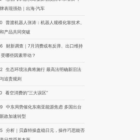
牌表现强劲｜出海·汽车
00
普渡机器人张涛：机器人规模化靠技术、
和产品共同突破
56
财新调查｜7月消费或有反弹、出口维持
 受哪些因素带动？
42
生态环境法典将施行 最高法明确新旧法
与追责规则
0
看空消费的“三大误区”
59
中东局势催化东南亚能源焦虑 多国出台
新政加速转型
05
分析｜贝森特操盘稳日元，操作巧思能否
美日货币基本面