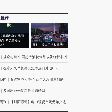
辑推荐
宜昌局部短时降雨
8毫米 紧急转移近
00人
显影｜瓜农的漫长等待
｜
规避封锁 中国超大油轮停靠埃及绕行非洲
｜
在岸人民币兑美元汇率连日升破6.75
我闻
｜
资管掌舵人更替 百年人寿僵局何解
｜
多国出台光伏新政加速转型
周刊
｜
【封面报道】电力现货市场元年突进