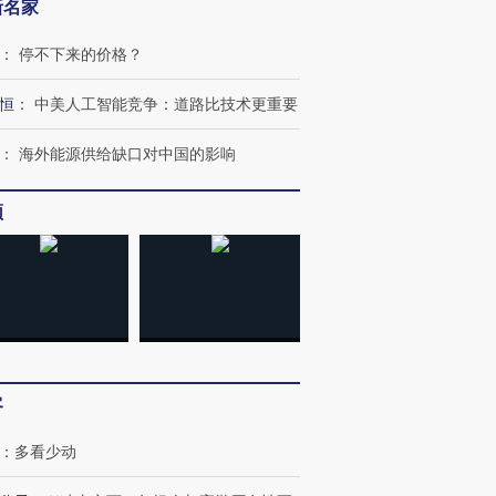
新名家
：
停不下来的价格？
恒
：
中美人工智能竞争：道路比技术更重要
：
海外能源供给缺口对中国的影响
频
OX的吸金
马航飞行员跨国走私7万
视线｜被称为“蟑螂”的印
让中产们甘
粒摇头丸 尿检体内含3种
度Z世代 用街头抗争将教
秘鲁纳斯
”？
毒品
育部长拱下台
13人遇难
客
：
多看少动
进第四届链博
【商旅对话】华住集团