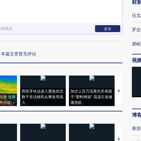
财
伍戈
新网观点
发布
罗志
易峘
本篇文章暂无评论
视
西班牙休达进入紧急状态
加沙上百万流离失所者困
视线｜HYR
纪录 当局
数千非法移民从摩洛哥闯
于“塑料烤箱” 高温引发健
术：是什么
外活动
入
康危机
心“花钱找虐
博
唐涯
【推广】走