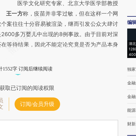
医学文化研究专家、北京大学医学部教授
王一方
称，疫苗并非零过敏，但在这样一个网
编
数个案往往十分容易被渲染，继而引发公众大肆讨
2600多万婴儿中出现的8例事故。由于目前对深
还在等待结果，因此不能定论究竟是否为产品本身
湖北
12
40
1552字 订阅后继续阅读
独家
金融
获取已订阅的阅读权限
金融
员
订阅/会员升级
文
能源
财新