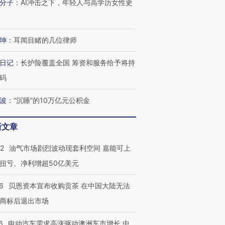
分子
：
AI冲击之下，年轻人与高学历女性更
技“链”接产
【特别呈现】寻找100种
CFO：不靠规模取胜，华
【特别呈
有意思的生活方式·第三对
住三大增长引擎是什么？
有意思的
坤
：
耳闻目睹的几位律师
日记
：
长护险覆盖全国 筹资和服务给予将持
码
波
：
“沉睡”的10万亿元公积金
新文章
22
油气市场剧烈波动现套利空间 嘉能可上
扭亏、净利增超50亿美元
6
贝恩资本宣布收购贡茶 在中国大陆无法
商标后退出市场
6
电动汽车需求高涨驱动澳洲车市增长 中