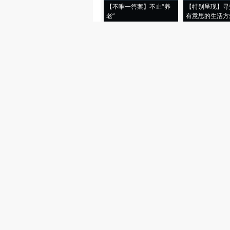
【不唯一答案】不止“养
【特别呈现】寻
老”
有意思的生活方